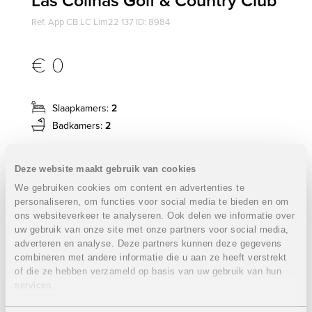
Las Colinas Golf & Country Club
Ref. App CB LC Lim22 137 ID: 8984
€ 0
Slaapkamers:
2
Badkamers:
2
Tuin:
Gemeenschappelijk
Deze website maakt gebruik van cookies
Zwembad:
Gemeenschappelijk
We gebruiken cookies om content en advertenties te
personaliseren, om functies voor social media te bieden en om
ons websiteverkeer te analyseren. Ook delen we informatie over
Verna 2 - Nieuwbouw appartementen Limonero 22 op Las
uw gebruik van onze site met onze partners voor social media,
Colinas Golf & Country Club
adverteren en analyse. Deze partners kunnen deze gegevens
combineren met andere informatie die u aan ze heeft verstrekt
of die ze hebben verzameld op basis van uw gebruik van hun
Onder voorbehoud van eventuele prijswijzigingen.
services.
STUUR NAAR EEN VRIEND