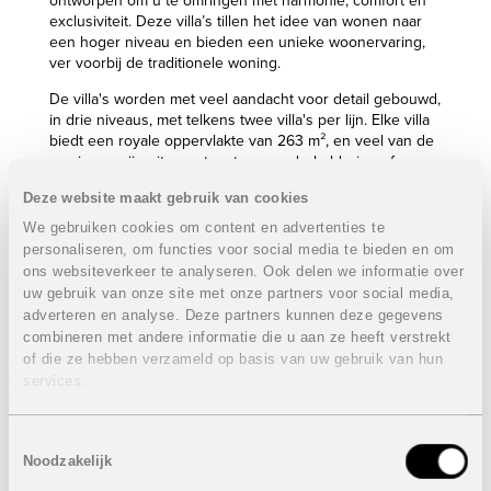
ontworpen om u te omringen met harmonie, comfort en
exclusiviteit. Deze villa’s tillen het idee van wonen naar
een hoger niveau en bieden een unieke woonervaring,
ver voorbij de traditionele woning.
De villa's worden met veel aandacht voor detail gebouwd,
in drie niveaus, met telkens twee villa's per lijn. Elke villa
biedt een royale oppervlakte van 263 m², en veel van de
woningen zijn uitgerust met een onderkeldering of een
garage. De percelen zijn genereus met een omvang van
Deze website maakt gebruik van cookies
ongeveer 870 m², waardoor u volop ruimte en privacy
geniet.
We gebruiken cookies om content en advertenties te
personaliseren, om functies voor social media te bieden en om
Het design:
ons websiteverkeer te analyseren. Ook delen we informatie over
De interieurs worden gecreëerd door Mediterranean
uw gebruik van onze site met onze partners voor social media,
Nomad, een gerenommeerd designstudio uit Jávea
adverteren en analyse. Deze partners kunnen deze gegevens
(Alicante). Hun signatuur: natuurlijke materialen, warme
combineren met andere informatie die u aan ze heeft verstrekt
tinten en een minimalistische maar gastvrije esthetiek.
of die ze hebben verzameld op basis van uw gebruik van hun
Onder leiding van Silvia Bellot vertaalt het team de
services.
mediterrane ziel naar eigentijdse interieurs met een
vleugje nomadische inspiratie. Het resultaat zijn ruimtes
die in balans staan met de natuur en een uitgesproken
Toestemmingsselectie
persoonlijk karakter uitstralen.
Noodzakelijk
Architectuur: