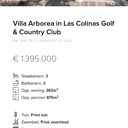
Villa Arborea in Las Colinas Golf
& Country Club
Ref. Villa CB LC Arborea 137 ID: 9328
€ 1.395.000
Slaapkamers:
3
Badkamers:
3
2
Opp. woning:
263m
2
Opp. perceel:
870m
Tuin:
Privé tuin
Zwembad:
Privé zwembad