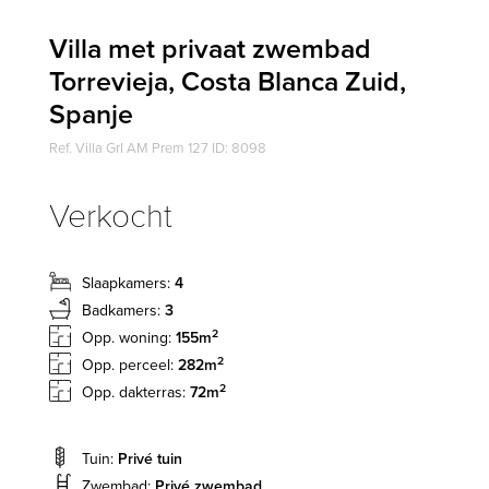
Villa met privaat zwembad
Torrevieja, Costa Blanca Zuid,
Spanje
Ref. Villa GrI AM Prem 127 ID: 8098
Verkocht
Slaapkamers:
4
Badkamers:
3
2
Opp. woning:
155m
2
Opp. perceel:
282m
2
Opp. dakterras:
72m
Tuin:
Privé tuin
Zwembad:
Privé zwembad