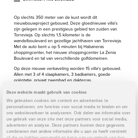
Op slechts 350 meter van de kust wordt dit
nieuwbouwproject gebouwd. Deze gloednieuwe villa's
zijn gelegen in een prestigieus gebied ten zuiden van
Torrevieja. Op slechts 1,5 kilometer is de
wandelboulevard en gezellige jachthaven van Torrevieja.
Met de auto bent u op 5 minuten bij Habaneras
shoppingcenter, het nieuwe shoppingcenter La Zenia
Boulevard en tal van verschillende golfdomeinen.
Op deze nieuwe verkaveling worden 15 villa's gebouwd.
Allen met 3 of 4 slaapkamers, 3 badkamers, goede
oriëntatie, privaat zwembad en dakterras.
Alle villa's beschikken over een eigen autostaanplaats.
Deze website maakt gebruik van cookies
Eigenschappen villa's type A:
VERKOCHT
We gebruiken cookies om content en advertenties te
3 Slaapkamers en 3 badkamers
personaliseren, om functies voor social media te bieden en om
Bebouwde oppervlakte: +- 134 m²
ons websiteverkeer te analyseren. Ook delen we informatie over
Percelen: van 160,18 m² tot 211,02 m²
uw gebruik van onze site met onze partners voor social media,
Tuin: van 79,02 m² tot 102,77 m²
adverteren en analyse. Deze partners kunnen deze gegevens
Dakterras: 59,48 m² tot 61,08 m²
combineren met andere informatie die u aan ze heeft verstrekt
Privaat zwembad
of die ze hebben verzameld op basis van uw gebruik van hun