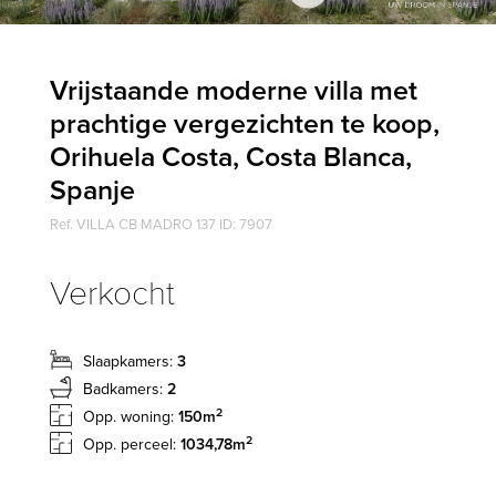
Vrijstaande moderne villa met
prachtige vergezichten te koop,
Orihuela Costa, Costa Blanca,
Spanje
Ref. VILLA CB MADRO 137 ID: 7907
Verkocht
Slaapkamers:
3
Badkamers:
2
2
Opp. woning:
150m
2
Opp. perceel:
1034,78m