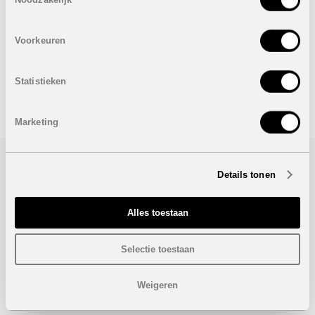
De foto's zijn van een type Mirlo, een gelijkaardige villa
die reeds werd gebouwd.
Voorkeuren
Onder voorbehoud van eventuele prijswijzigingen.
Statistieken
STUUR NAAR EEN VRIEND
Marketing
Bezoek/infoaanvraag
Details tonen
Wenst u meer informatie over dit project, gelieve dan dit
Alles toestaan
formulier in te vullen. Wij houden u zo snel mogelijk op de
hoogte.
Selectie toestaan
Weigeren