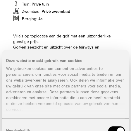
Tuin:
Privé tuin
Zwembad:
Privé zwembad
Berging:
Ja
Villa's op toplocatie aan de golf met een uitzonderlijke
gunstige prijs.
Golf-en zeezicht en uitzicht over de fairways en
verschillende waterpartijen.
Luxe afgewerkte villa's inclusief zwembad op mooie
Deze website maakt gebruik van cookies
ruime percelen.
We gebruiken cookies om content en advertenties te
Villa met golf-en zeezicht hoogbouw, gelegen op de
personaliseren, om functies voor social media te bieden en om
tweede lijn aan de golf
VERKOCHT
ons websiteverkeer te analyseren. Ook delen we informatie over
uw gebruik van onze site met onze partners voor social media,
3 Slaapkamers
adverteren en analyse. Deze partners kunnen deze gegevens
2 Badkamers
combineren met andere informatie die u aan ze heeft verstrekt
Apart toilet
of die ze hebben verzameld op basis van uw gebruik van hun
Bebouwde oppervlakte: 150 m²
services.
Percelen: van 1034,78 m² tot 1043,20 m²
Prijs:
VERKOCHT
Toestemmingsselectie
De tekeningen zijn van de te bouwen villa's.
Noodzakelijk