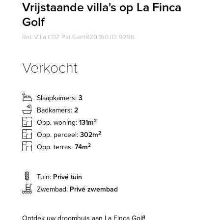
Vrijstaande villa's op La Finca
Golf
Ref. Villa CBZ Pat GantR20 150 ID: 9296
Verkocht
Slaapkamers:
3
Badkamers:
2
2
Opp. woning:
131m
2
Opp. perceel:
302m
2
Opp. terras:
74m
Tuin:
Privé tuin
Zwembad:
Privé zwembad
Ontdek uw droomhuis aan La Finca Golf!