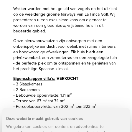
Wakker worden met het geluid van vogels en het uitzicht
op de weelderige groene fairways van La Finca Golf. Wij
presenteren u een exclusieve kans om eigenaar te
worden van een gloednieuw, vrijstaand huis in dit
begeerde gebied.
Onze nieuwbouwhuizen zijn ontworpen met een
onberispelijke aandacht voor detail, met ruime interieurs
en hoogwaardige afwerkingen. Elk huis biedt een
privézwembad, een zonneterras en een aangelegde tuin
- de perfecte plek om te ontspannen en te genieten van
het prachtige Spaanse klimaat.
Eigenschappen villa's:
VERKOCHT
• 3 Slaapkamers
• 2 Badkamers
• Bebouwde oppervlakte: 131 m²
• Terras: van 67 m² tot 74 m²
• Perceeloppervlakte: van 302 m² tem 323 m²
• Oriëntatie: percelen zijn zuid en zuidoost gelegen
• Zwembad: 21 m² (7 x 3 m)
Deze website maakt gebruik van cookies
• Privé parkeerplaats
We gebruiken cookies om content en advertenties te
• Domotica voor de elektrische shutters