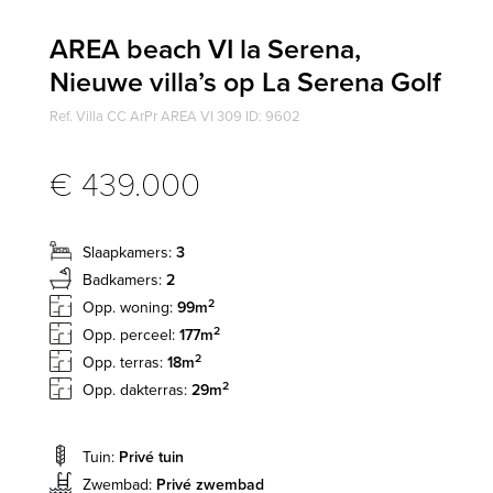
AREA beach VI la Serena,
Nieuwe villa’s op La Serena Golf
Ref. Villa CC ArPr AREA VI 309 ID: 9602
€ 439.000
Slaapkamers:
3
Badkamers:
2
2
Opp. woning:
99m
2
Opp. perceel:
177m
2
Opp. terras:
18m
2
Opp. dakterras:
29m
Tuin:
Privé tuin
Zwembad:
Privé zwembad