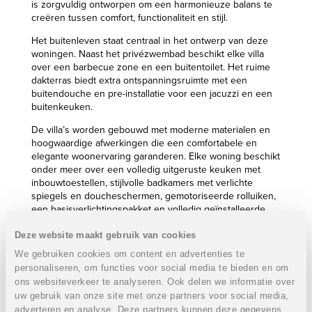
is zorgvuldig ontworpen om een harmonieuze balans te
creëren tussen comfort, functionaliteit en stijl.
Het buitenleven staat centraal in het ontwerp van deze
woningen. Naast het privézwembad beschikt elke villa
over een barbecue zone en een buitentoilet. Het ruime
dakterras biedt extra ontspanningsruimte met een
buitendouche en pre-installatie voor een jacuzzi en een
buitenkeuken.
De villa’s worden gebouwd met moderne materialen en
hoogwaardige afwerkingen die een comfortabele en
elegante woonervaring garanderen. Elke woning beschikt
onder meer over een volledig uitgeruste keuken met
inbouwtoestellen, stijlvolle badkamers met verlichte
spiegels en doucheschermen, gemotoriseerde rolluiken,
een basisverlichtingspakket en volledig geïnstalleerde
airconditioning.
Deze website maakt gebruik van cookies
Daarnaast kunnen bewoners genieten van extra
We gebruiken cookies om content en advertenties te
faciliteiten die gedeeld worden met een naburig project,
personaliseren, om functies voor social media te bieden en om
waaronder prachtig aangelegde tuinen, een
ons websiteverkeer te analyseren. Ook delen we informatie over
gemeenschappelijk zwembad, een spa, fitnessruimte en
uw gebruik van onze site met onze partners voor social media,
sauna.
adverteren en analyse. Deze partners kunnen deze gegevens