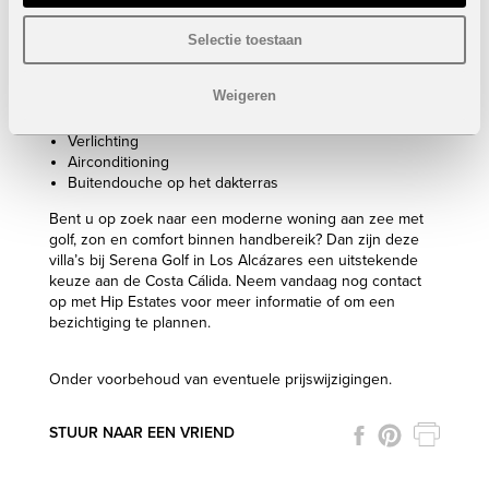
Prijzen van
439.000 euro
tot
790.000 euro
Selectie toestaan
Inclusief:
Volledig uitgeruste keuken, inclusief elektrische
Weigeren
toestellen
Elektrische rolluiken
Verlichting
Airconditioning
Buitendouche op het dakterras
Bent u op zoek naar een moderne woning aan zee met
golf, zon en comfort binnen handbereik? Dan zijn deze
villa’s bij Serena Golf in Los Alcázares een uitstekende
keuze aan de Costa Cálida. Neem vandaag nog contact
op met Hip Estates voor meer informatie of om een
bezichtiging te plannen.
Onder voorbehoud van eventuele prijswijzigingen.
STUUR NAAR EEN VRIEND