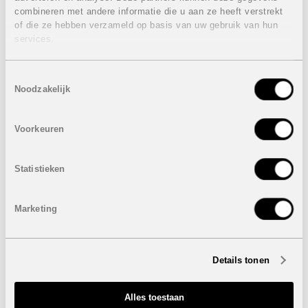
De ligging is ideaal voor wie het beste van de Costa
combineren met andere informatie die u aan ze heeft verstrekt
Cálida wil beleven. Het strand van de Mar Menor ligt op
of die ze hebben verzameld op basis van uw gebruik van hun
slechts 300 meter afstand en Serena Golf bevindt zich
services.
vlak naast het project. Het centrum van Los Alcázares ligt
op ongeveer 2 kilometer, terwijl Cartagena en Murcia
gemakkelijk bereikbaar zijn.
Toestemmingsselectie
Met zijn warme, ondiepe water is de Mar Menor perfect
Noodzakelijk
voor zwemmen, zeilen, paddleboarden en tal van andere
watersporten.
Voorkeuren
Eigenschappen villa's:
3 Slaapkamers
Statistieken
2 Badkamers
2 Gastentoiletten
Bebouwde oppervlakte: van 99 m² tot 111 m²
Marketing
Perceel: van 177 m² tot 397 m²
Terras: 18 m²
Dakterras: 29 m²
Privaat zwembad
Details tonen
Autostaanplaats op het perceel
Autostaanplaats en berging in de ondergrondse
garage van de appartementen
Alles toestaan