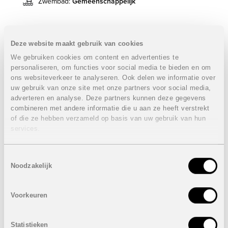
Zwembad:
Gemeenschappelijk
De appartementen beschikken allen over 2 slaapkamers
en 2 badkamers. Er is een gemeenschappelijk zwembad
Deze website maakt gebruik van cookies
met ligzone voorzien waar u volop kan genieten van de
We gebruiken cookies om content en advertenties te
Spaanse zon. Alle woningen hebben ook een eigen
personaliseren, om functies voor social media te bieden en om
autostaanplaats in de ondergrondse garage en een
ons websiteverkeer te analyseren. Ook delen we informatie over
kelderberging.
uw gebruik van onze site met onze partners voor social media,
Het golfdomein ligt in Los Alcazares, op een uitgestrekt
adverteren en analyse. Deze partners kunnen deze gegevens
terrein direct aan de Mar Menor. De golf beschikt over
combineren met andere informatie die u aan ze heeft verstrekt
een groot clubhuis met alle faciliteiten en diensten. Naast
of die ze hebben verzameld op basis van uw gebruik van hun
het à la carte restaurant is er op de eerste verdieping
services.
een grote bar met terras met uitzicht op de Mar Menor en
de golfbaan.
Toestemmingsselectie
Eigenschappen laatste beschikbare appartement
Noodzakelijk
VERKOCHT
Gelegen op de eerste verdieping
Voorkeuren
2 Slaapkamers
2 Badkamers
Bebouwde oppervlakte: 67 m²
Statistieken
Oppervlakte terras: 18 m²