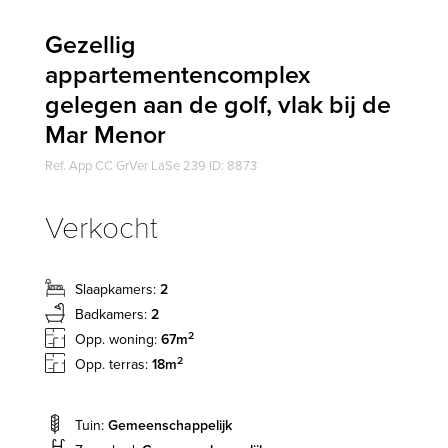
Gezellig
appartementencomplex
gelegen aan de golf, vlak bij de
Mar Menor
Ref. App CC GrVer LaSe 239 ID: 8873
Verkocht
Slaapkamers:
2
Badkamers:
2
2
Opp. woning:
67m
2
Opp. terras:
18m
Tuin:
Gemeenschappelijk