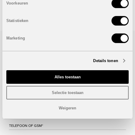
Voorkeuren
STUUR NAAR EEN VRIEND
Statistieken
Marketing
Bezoek/infoaanvraag
Wenst u meer informatie over dit project, gelieve dan dit
Details tonen
formulier in te vullen. Wij houden u zo snel mogelijk op de
hoogte.
Alles toestaan
Selectie toestaan
Weigeren