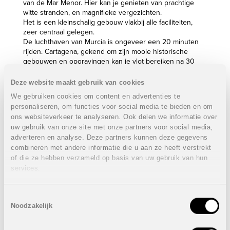
van de Mar Menor. Hier kan je genieten van prachtige
witte stranden, en magnifieke vergezichten.
Het is een kleinschalig gebouw vlakbij alle faciliteiten,
zeer centraal gelegen.
De luchthaven van Murcia is ongeveer een 20 minuten
rijden. Cartagena, gekend om zijn mooie historische
gebouwen en opgravingen kan je vlot bereiken na 30
minuten rijden met de wagen.
Deze website maakt gebruik van cookies
Er worden appartementen en duplexen gebouwd met 2
We gebruiken cookies om content en advertenties te
of 3 slaapkamers. De duplexen hebben nog een heel
personaliseren, om functies voor social media te bieden en om
groot dakterras.
ons websiteverkeer te analyseren. Ook delen we informatie over
Elk appartement heeft een eigen parkeerplaats en
berging, deze is inbegrepen in de prijs.
uw gebruik van onze site met onze partners voor social media,
adverteren en analyse. Deze partners kunnen deze gegevens
Appartement met 3 slaapkamers en 2 badkamers
combineren met andere informatie die u aan ze heeft verstrekt
VERKOCHT
of die ze hebben verzameld op basis van uw gebruik van hun
services.
Oppervlakte: 104 m² tot 112,43 m²
Berging
Parkeerplaats
Toestemmingsselectie
Terras: van 9 m²
Noodzakelijk
Onder voorbehoud van eventuele prijswijzigingen.