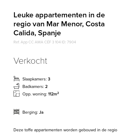
Leuke appartementen in de
regio van Mar Menor, Costa
Calida, Spanje
Ref. App CC AMA CÉF 3 104 ID: 7904
Verkocht
Slaapkamers:
3
Badkamers:
2
2
Opp. woning:
112m
Berging:
Ja
Deze toffe appartementen worden gebouwd in de regio