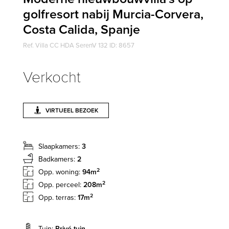
golfresort nabij Murcia-Corvera,
Costa Calida, Spanje
Ref. Villa CC HDA SerenV 132 ID: 8657
Verkocht
VIRTUEEL BEZOEK
Slaapkamers:
3
Badkamers:
2
2
Opp. woning:
94m
2
Opp. perceel:
208m
2
Opp. terras:
17m
Tuin:
Privé tuin