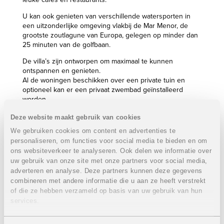
U kan ook genieten van verschillende watersporten in
een uitzonderlijke omgeving vlakbij de Mar Menor, de
grootste zoutlagune van Europa, gelegen op minder dan
25 minuten van de golfbaan.
De villa’s zijn ontworpen om maximaal te kunnen
ontspannen en genieten.
Al de woningen beschikken over een private tuin en
optioneel kan er een privaat zwembad geïnstalleerd
worden.
Eigenschappen vrijstaande woning:
VERKOCHT
Deze website maakt gebruik van cookies
We gebruiken cookies om content en advertenties te
3 Slaapkamers
personaliseren, om functies voor social media te bieden en om
2 Badkamers
ons websiteverkeer te analyseren. Ook delen we informatie over
Bebouwde oppervlakte: 108 m²
Perceel: 572 m²
uw gebruik van onze site met onze partners voor social media,
Terras: 23 m²
adverteren en analyse. Deze partners kunnen deze gegevens
Private tuin
combineren met andere informatie die u aan ze heeft verstrekt
of die ze hebben verzameld op basis van uw gebruik van hun
Prijs:
Modelwoning
VERKOCHT
services.
Eigenschappen half geschakelde woningen:
VERKOCHT