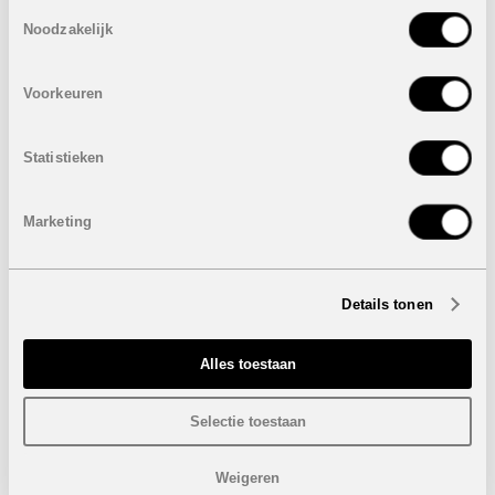
Toestemmingsselectie
Noodzakelijk
3 Slaapkamers
2 Badkamers
Bebouwde oppervlakte: van 95 m² tot 120 m²
Voorkeuren
Percelen: van 310 m² tot 542 m²
Terras: van 15 m² tot 28 m²
Private tuin
Statistieken
Prijzen van
219.000 euro
tot
269.000 euro
VERKOCHT
Eigenschappen geschakelde woningen:
VERKOCHT
Marketing
3 Slaapkamers
2 Badkamers
Bebouwde oppervlakte: 94 m²
Details tonen
Percelen: van 208 m² tot 217 m²
Terras: 17 m²
Private tuin
Alles toestaan
Prijs:
199.000 euro
VERKOCHT
Selectie toestaan
Optioneel:
Privaat zwembad
Weigeren