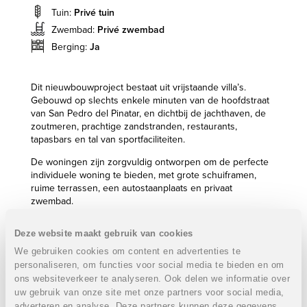
Tuin:
Privé tuin
Zwembad:
Privé zwembad
Berging:
Ja
Dit nieuwbouwproject bestaat uit vrijstaande villa’s.
Gebouwd op slechts enkele minuten van de hoofdstraat
van San Pedro del Pinatar, en dichtbij de jachthaven, de
zoutmeren, prachtige zandstranden, restaurants,
tapasbars en tal van sportfaciliteiten.
De woningen zijn zorgvuldig ontworpen om de perfecte
individuele woning te bieden, met grote schuiframen,
ruime terrassen, een autostaanplaats en privaat
zwembad.
Op het gelijkvloers bestaan de woningen uit een woon-
en eetkamer met open keuken, een slaapkamer, reeds 1
Deze website maakt gebruik van cookies
badkamer en een tuin met privaat zwembad en
We gebruiken cookies om content en advertenties te
autostaanplaats.
personaliseren, om functies voor social media te bieden en om
De eerste verdieping beschikt over de overige 2
slaapkamers en badkamer.
ons websiteverkeer te analyseren. Ook delen we informatie over
Indien gewenst, wordt er over de ganse oppervlakte van
uw gebruik van onze site met onze partners voor social media,
de woning nog een dakterras voorzien.
adverteren en analyse. Deze partners kunnen deze gegevens