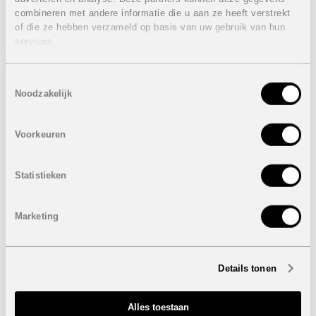
combineren met andere informatie die u aan ze heeft verstrekt
FASE 11:
of die ze hebben verzameld op basis van uw gebruik van hun
Eigenschappen villa's:
services.
3 Slaapkamers
2 Badkamers
Toestemmingsselectie
Bebouwde oppervlakte: van 133 m² tot 136 m²
Noodzakelijk
Perceel: van 154 m² tot 200 m²
Terras: 19 m²
Dakterras: 39 m²
Voorkeuren
Privaat zwembad
Verlichting
Huishoudtoestellen
Statistieken
Prijzen van
380.000 euro
tot
420.000 euro
De foto's zijn van de modelwoning in een eerdere fase.
Marketing
Onder voorbehoud van eventuele prijswijzigingen.
Details tonen
STUUR NAAR EEN VRIEND
Alles toestaan