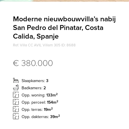
Moderne nieuwbouwvilla’s nabij
San Pedro del Pinatar, Costa
Calida, Spanje
Ref. Villa CC AVIL Villam 305 ID: 8688
€ 380.000
Slaapkamers:
3
Badkamers:
2
2
Opp. woning:
133m
2
Opp. perceel:
154m
2
Opp. terras:
19m
2
Opp. dakterras:
39m