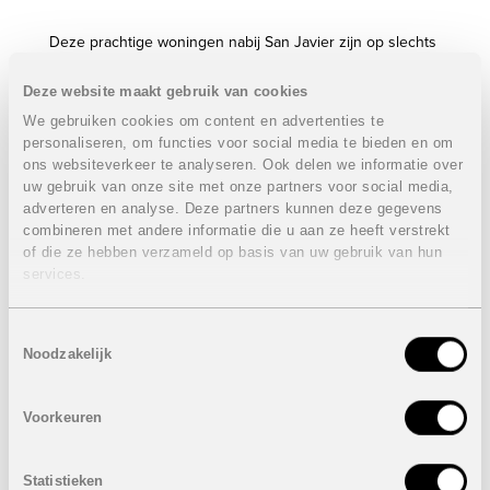
Deze prachtige woningen nabij San Javier zijn op slechts
600 meter van de Mar Menor gelegen.
De woningen beschikken 3 slaapkamers, 2 badkamers
Deze website maakt gebruik van cookies
een prachtig dakterras met een fenomenaal uitzicht over
We gebruiken cookies om content en advertenties te
de bergen.
personaliseren, om functies voor social media te bieden en om
In het complex is ook een gemeenschappelijk zwembad
ons websiteverkeer te analyseren. Ook delen we informatie over
aanwezig.
uw gebruik van onze site met onze partners voor social media,
De woningen liggen op slechts enkele minuten wandelen
adverteren en analyse. Deze partners kunnen deze gegevens
van het levendige stadscentrum en de haven, hier vindt u
combineren met andere informatie die u aan ze heeft verstrekt
alles wat u nodig heeft. Winkels, bars, restaurants,...
of die ze hebben verzameld op basis van uw gebruik van hun
De luchthaven van San Javier vindt u op slechts 7 km van
services.
en op een uurtje rijden bent u in de luchthaven van
Alicante.
Toestemmingsselectie
Eigenschappen woningen:
VERKOCHT
Noodzakelijk
3 slaapkamers
2 Badkamers
Voorkeuren
Bebouwde oppervlakte van: 97 m² tot 99,85 m²
Dakterras: van 39,39 m² tot 39,90 m²
Parkeerplaats
Statistieken
Gemeenschappelijk zwembad