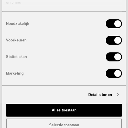
toestellen (oven, kookvuur, dampkap) inbegrepen zijn in
services.
de prijs.
Extra opties:
Toestemmingsselectie
Noodzakelijk
LED verlichting:
2.500 euro
Buitenverlichting:
700 euro
Extra airconditioning:
3.800 euro
Voorkeuren
White Goods pakket bestaande uit ijskast, microgolf,
wasmachine, vaatwasmachine:
1.995 euro
. De ijskast
en vaatwasmachine kan eventueel mooi ingebouwd
Statistieken
worden
365 euro
.
Onder voorbehoud van eventuele prijswijzigingen.
Marketing
STUUR NAAR EEN VRIEND
Details tonen
Alles toestaan
Bezoek/infoaanvraag
Selectie toestaan