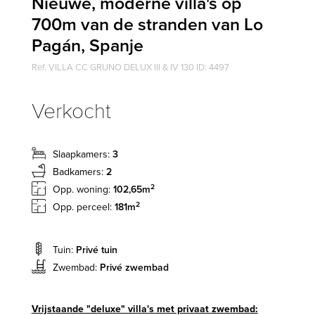
Nieuwe, moderne villa's op
700m van de stranden van Lo
Pagán, Spanje
Ref. VILLA CC GRUNO DELUX III & IV 130 ID: 4497
Verkocht
Slaapkamers:
3
Badkamers:
2
2
Opp. woning:
102,65m
2
Opp. perceel:
181m
Tuin:
Privé tuin
Zwembad:
Privé zwembad
Vrijstaande "deluxe" villa's met privaat zwembad: