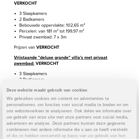
VERKOCHT
3 Slaapkamers
2 Badkamers
Bebouwde oppervlakte: 102,65 m²
Percelen: van 181 m² tot 199,97 m²
Privaat zwembad: 7 x 3m
Prijzen van
VERKOCHT
Vrijstaande "deluxe grande" villa's met privaat
zwembad:
VERKOCHT
3 Slaapkamers
2 Badkamers
Bebouwde oppervlakte: 117,20 m²
Deze website maakt gebruik van cookies
Perceel: 261,18 m²
Privaat zwembad
We gebruiken cookies om content en advertenties te
personaliseren, om functies voor social media te bieden en om
Prijs
VERKOCHT
ons websiteverkeer te analyseren. Ook delen we informatie over
uw gebruik van onze site met onze partners voor social media,
Optioneel kan er nog een dakterras voorzien worden:
adverteren en analyse. Deze partners kunnen deze gegevens
9.000 euro
.
combineren met andere informatie die u aan ze heeft verstrekt
Momenteel loopt er een actie waarbij de elektrische
of die ze hebben verzameld op basis van uw gebruik van hun