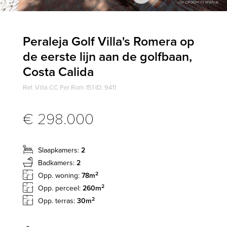
Peraleja Golf Villa's Romera op
de eerste lijn aan de golfbaan,
Costa Calida
Ref. Villa CC Per Rom 151 ID: 9411
€ 298.000
Slaapkamers:
2
Badkamers:
2
2
Opp. woning:
78m
2
Opp. perceel:
260m
2
Opp. terras:
30m