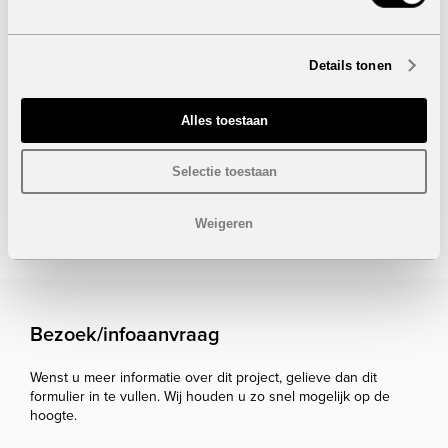
Prijs:
298.000 euro
Deze villa’s vormen een unieke kans voor wie op zoek is
naar een stijlvolle, gerenoveerde woning op een
Details tonen
toplocatie. Neem contact met ons op voor meer
informatie of een bezichtiging en ontdek zelf de charme
en kwaliteit van deze exclusieve woningen.
Alles toestaan
Onder voorbehoud van eventuele prijswijzigingen.
Selectie toestaan
STUUR NAAR EEN VRIEND
Weigeren
Bezoek/infoaanvraag
Wenst u meer informatie over dit project, gelieve dan dit
formulier in te vullen. Wij houden u zo snel mogelijk op de
hoogte.