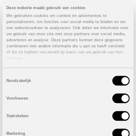
en hoogwaardige afwerking.
Deze website maakt gebruik van cookies
De ligging is een absolute troef: een rustige en
We gebruiken cookies om content en advertenties te
natuurrijke omgeving, ideaal voor golfliefhebbers en
personaliseren, om functies voor social media te bieden en om
mensen die willen genieten van de Spaanse zon en
ontspanning. Bovendien bevinden zich in de nabije
ons websiteverkeer te analyseren. Ook delen we informatie over
omgeving tal van faciliteiten zoals restaurants, winkels en
uw gebruik van onze site met onze partners voor social media,
recreatiemogelijkheden. De uitgestrekte stranden van de
adverteren en analyse. Deze partners kunnen deze gegevens
Costa Cálida zijn slechts een korte rit verwijderd,
combineren met andere informatie die u aan ze heeft verstrekt
waardoor u het beste van beide werelden combineert:
of die ze hebben verzameld op basis van uw gebruik van hun
rust en natuur, maar ook de levendige mediterrane kust.
services.
Eigenschappen villa's:
Toestemmingsselectie
2 Slaapkamers
Noodzakelijk
2 Badkamers
Bebouwde oppervlakte: 78 m²
Perceel: 260 m²
Voorkeuren
Terras: 30 m²
Patio: 15 m²
Privaat zwembad: 3,5 x 5,5 m
Statistieken
Berging
Autostaanplaats
Airconditioning
Marketing