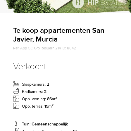
Te koop appartementen San
Javier, Murcia
Ref. App CC Gro ResBarn 214 ID: 8642
Verkocht
Slaapkamers:
2
Badkamers:
2
2
Opp. woning:
86m
2
Opp. terras:
15m
Tuin:
Gemeenschappelijk