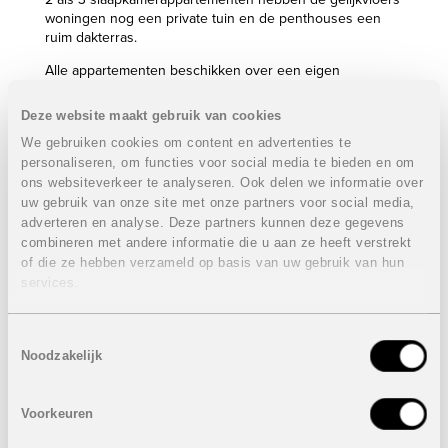
woningen nog een private tuin en de penthouses een
ruim dakterras.
Alle appartementen beschikken over een eigen
autostaanplaats.
Deze website maakt gebruik van cookies
Eigenschappen appartementen gelijkvloers 2
slaapkamers:
VERKOCHT
We gebruiken cookies om content en advertenties te
personaliseren, om functies voor social media te bieden en om
2 Slaapkamers
ons websiteverkeer te analyseren. Ook delen we informatie over
2 Badkamers
uw gebruik van onze site met onze partners voor social media,
Bebouwde oppervlakte: 85,55 m²
adverteren en analyse. Deze partners kunnen deze gegevens
Terras: 15,10 m²
combineren met andere informatie die u aan ze heeft verstrekt
Tuin: van 63,75 m² tot 121 m²
of die ze hebben verzameld op basis van uw gebruik van hun
Autostaanplaats
services.
Berging
Prijzen van
VERKOCHT
Toestemmingsselectie
Eigenschappen laatste appartement 1e verdieping 2
Noodzakelijk
slaapkamers:
VERKOCHT
2 Slaapkamers
Voorkeuren
2 Badkamers
Bebouwde oppervlakte: 86 m²