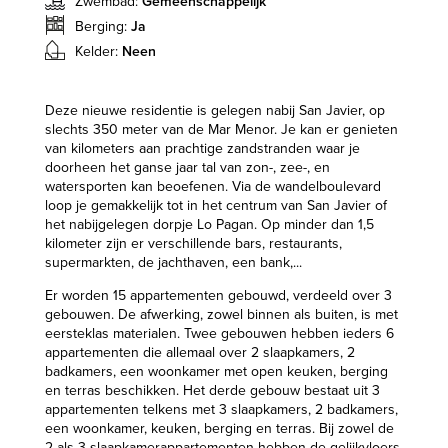
Zwembad:
Gemeenschappelijk
Berging:
Ja
Kelder:
Neen
Deze nieuwe residentie is gelegen nabij San Javier, op
slechts 350 meter van de Mar Menor. Je kan er genieten
van kilometers aan prachtige zandstranden waar je
doorheen het ganse jaar tal van zon-, zee-, en
watersporten kan beoefenen. Via de wandelboulevard
loop je gemakkelijk tot in het centrum van San Javier of
het nabijgelegen dorpje Lo Pagan. Op minder dan 1,5
kilometer zijn er verschillende bars, restaurants,
supermarkten, de jachthaven, een bank,...
Er worden 15 appartementen gebouwd, verdeeld over 3
gebouwen. De afwerking, zowel binnen als buiten, is met
eersteklas materialen. Twee gebouwen hebben ieders 6
appartementen die allemaal over 2 slaapkamers, 2
badkamers, een woonkamer met open keuken, berging
en terras beschikken. Het derde gebouw bestaat uit 3
appartementen telkens met 3 slaapkamers, 2 badkamers,
een woonkamer, keuken, berging en terras. Bij zowel de
2 als 3 slaapkamerappartementen hebben de gelijkvloers