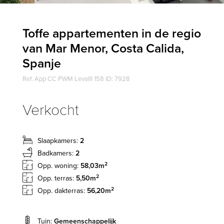
Toffe appartementen in de regio
van Mar Menor, Costa Calida,
Spanje
Ref. App CC PWM LevaIII 158 ID: 7928
Verkocht
Slaapkamers:
2
Badkamers:
2
2
Opp. woning:
58,03m
2
Opp. terras:
5,50m
2
Opp. dakterras:
56,20m
Tuin:
Gemeenschappelijk