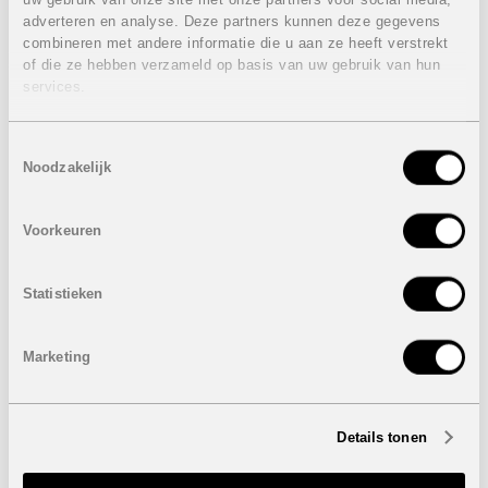
2 Slaapkamers
adverteren en analyse. Deze partners kunnen deze gegevens
2 Badkamers
combineren met andere informatie die u aan ze heeft verstrekt
Bewoonbare oppervlakte: van 58,03 m² tot 59,29 m²
of die ze hebben verzameld op basis van uw gebruik van hun
Percelen: van 98,88 m² tot 99,14 m²
services.
Terras 1: van 23,75 m² tot 26,90 m²
Terras 2: van 13,95 m² tot 16,10 m²
Toestemmingsselectie
Prijzen van
VERKOCHT
Noodzakelijk
Eigenschappen laatste penthouse appartement:
VERKOCHT
Voorkeuren
2 Slaapkamers
2 Badkamers
Statistieken
Bewoonbare oppervlakte: 58,03 m²
Terras 1: 5,50 m²
Dakterras: 56,20 m²
Marketing
Prijs:
VERKOCHT
Onder voorbehoud van eventuele prijswijzigingen.
Details tonen
STUUR NAAR EEN VRIEND