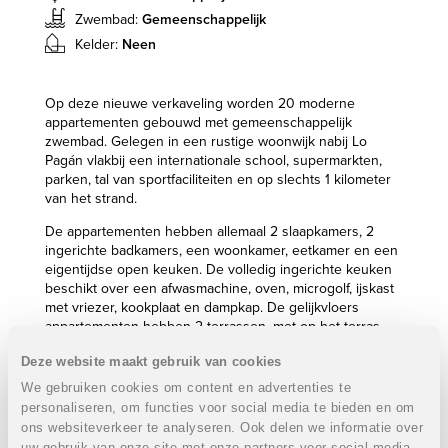
Zwembad:
Gemeenschappelijk
Kelder:
Neen
Op deze nieuwe verkaveling worden 20 moderne
appartementen gebouwd met gemeenschappelijk
zwembad. Gelegen in een rustige woonwijk nabij Lo
Pagán vlakbij een internationale school, supermarkten,
parken, tal van sportfaciliteiten en op slechts 1 kilometer
van het strand.
De appartementen hebben allemaal 2 slaapkamers, 2
ingerichte badkamers, een woonkamer, eetkamer en een
eigentijdse open keuken. De volledig ingerichte keuken
beschikt over een afwasmachine, oven, microgolf, ijskast
met vriezer, kookplaat en dampkap. De gelijkvloers
appartementen hebben 2 terrassen, met op het terras
achteraan een buitenkeuken. De appartementen op de
Deze website maakt gebruik van cookies
eerste verdieping beschikken nog over een ruim
dakterras met eveneens een buitenkeuken.
We gebruiken cookies om content en advertenties te
personaliseren, om functies voor social media te bieden en om
Eigenschappen appartementen gelijkvloers:
ons websiteverkeer te analyseren. Ook delen we informatie over
VERKOCHT
uw gebruik van onze site met onze partners voor social media,