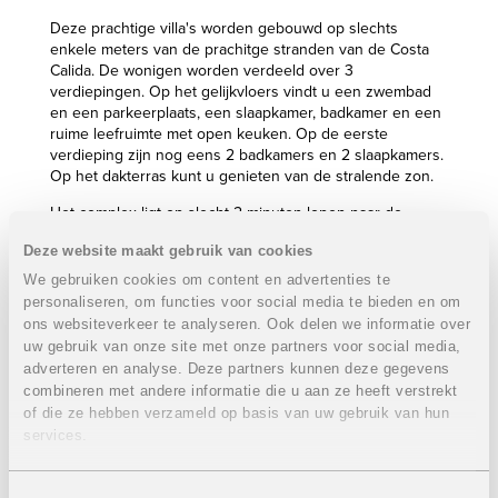
Deze prachtige villa's worden gebouwd op slechts
enkele meters van de prachitge stranden van de Costa
Calida. De wonigen worden verdeeld over 3
verdiepingen. Op het gelijkvloers vindt u een zwembad
en een parkeerplaats, een slaapkamer, badkamer en een
ruime leefruimte met open keuken. Op de eerste
verdieping zijn nog eens 2 badkamers en 2 slaapkamers.
Op het dakterras kunt u genieten van de stralende zon.
Het complex ligt op slecht 2 minuten lopen naar de
stranden van Mar Menor. Ook het bruisende
Deze website maakt gebruik van cookies
stadscentrum met tal van restaurants, winkels, en de
gezellige haven is vlakbij. De luchthaven van San Javier
We gebruiken cookies om content en advertenties te
vindt u op nog geen 5 minuten en de luchthaven van
personaliseren, om functies voor social media te bieden en om
Alicante ligt op 40 minuten.
ons websiteverkeer te analyseren. Ook delen we informatie over
uw gebruik van onze site met onze partners voor social media,
Eigenschappen villa:
VERKOCHT
adverteren en analyse. Deze partners kunnen deze gegevens
3 Slaapkamers
combineren met andere informatie die u aan ze heeft verstrekt
3 Badkamers
of die ze hebben verzameld op basis van uw gebruik van hun
Bebouwde oppervlakte: 119,54 m²
services.
Dakterras: 39,13 m²
Tuin: 95,44 m²
Parkeerplaats
Toestemmingsselectie