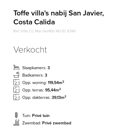
Toffe villa's nabij San Javier,
Costa Calida
Ref. Villa CC Mar GenRib 143 ID: 8340
Verkocht
Slaapkamers:
3
Badkamers:
3
2
Opp. woning:
119,54m
2
Opp. terras:
95,44m
2
Opp. dakterras:
39,13m
Tuin:
Privé tuin
Zwembad:
Privé zwembad