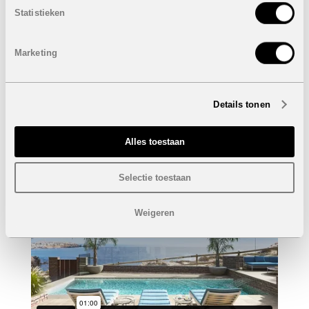
Statistieken
VERKOCHT
De villa’s beschikken over:
Marketing
Binnen- en buitenverlichting (LED)
Airconditioning (warm/koud)
Alarmsysteem
Privaat zwembad: 9 x 4 meter met cover en
Details tonen
warmtepomp
Elektrische keukentoestellen (koelkast, afwasmachine,
oven, dampkap, wijnkoeler
Alles toestaan
Selectie toestaan
Weigeren