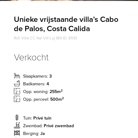
Unieke vrijstaande villa’s Cabo
de Palos, Costa Calida
Ref. Villa CC Nal Vill Luj 189 ID: 8510
Verkocht
Slaapkamers:
3
Badkamers:
4
2
Opp. woning:
255m
2
Opp. perceel:
500m
Tuin:
Privé tuin
Zwembad:
Privé zwembad
Berging:
Ja