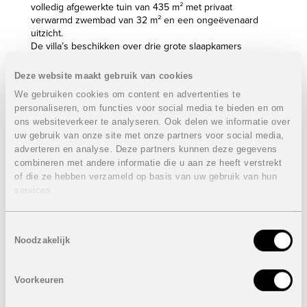
volledig afgewerkte tuin van 435 m² met privaat
verwarmd zwembad van 32 m² en een ongeëvenaard
uitzicht.
De villa’s beschikken over drie grote slaapkamers
waarvan de hoofdslaapkamer met badkamer en
kleedkamer en-suite. Verder nog drie badkamers, een
Deze website maakt gebruik van cookies
gastentoilet, een moderne en elegante leefkeuken met
We gebruiken cookies om content en advertenties te
high-end ingebouwde toestellen, geïntegreerde wijnbar
personaliseren, om functies voor social media te bieden en om
en airconditioning.
ons websiteverkeer te analyseren. Ook delen we informatie over
De toegangsdeuren naar de tuin en garage zijn
uw gebruik van onze site met onze partners voor social media,
geautomatiseerd met infrarood afstandsbediening.
adverteren en analyse. Deze partners kunnen deze gegevens
Eigenschappen villa’s:
VERKOCHT
combineren met andere informatie die u aan ze heeft verstrekt
of die ze hebben verzameld op basis van uw gebruik van hun
3 Slaapkamers
services.
4 Badkamers
Ruime woonkamer met apart zit- en eetgedeelte
Open keuken
Toestemmingsselectie
Kelder met garage, toilet en berging
Noodzakelijk
Verschillende terrassen
Mooi aangelegde tuin met privaat zwembad
Bebouwde oppervlakte woning: van 255 m² tot 265 m²
Voorkeuren
Bebouwde oppervlakte garage: 45 m²
Perceel: 500 m²