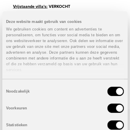
Vrijstaande villa's:
VERKOCHT
3 Slaapkamers
3 Badkamers
Deze website maakt gebruik van cookies
Bebouwde oppervlakte: 152,25 m²
We gebruiken cookies om content en advertenties te
Terras: 22,3 m²
personaliseren, om functies voor social media te bieden en om
Perceel: 300 m²
ons websiteverkeer te analyseren. Ook delen we informatie over
uw gebruik van onze site met onze partners voor social media,
Prijs:
VERKOCHT
adverteren en analyse. Deze partners kunnen deze gegevens
De prijs van het optionele zwembad van 6 x 3 m:
15.000
combineren met andere informatie die u aan ze heeft verstrekt
euro
of die ze hebben verzameld op basis van uw gebruik van hun
services.
Onder voorbehoud van eventuele prijswijzigingen.
Toestemmingsselectie
Noodzakelijk
STUUR NAAR EEN VRIEND
Voorkeuren
Bezoek/infoaanvraag
Statistieken