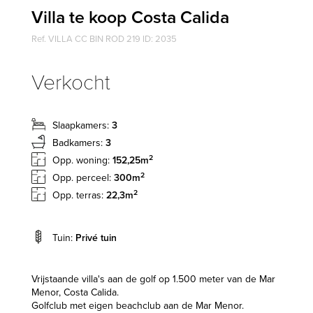
Villa te koop Costa Calida
Ref. VILLA CC BIN ROD 219 ID: 2035
Verkocht
Slaapkamers:
3
Badkamers:
3
2
Opp. woning:
152,25m
2
Opp. perceel:
300m
2
Opp. terras:
22,3m
Tuin:
Privé tuin
Vrijstaande villa's aan de golf op 1.500 meter van de Mar
Menor, Costa Calida.
Golfclub met eigen beachclub aan de Mar Menor.