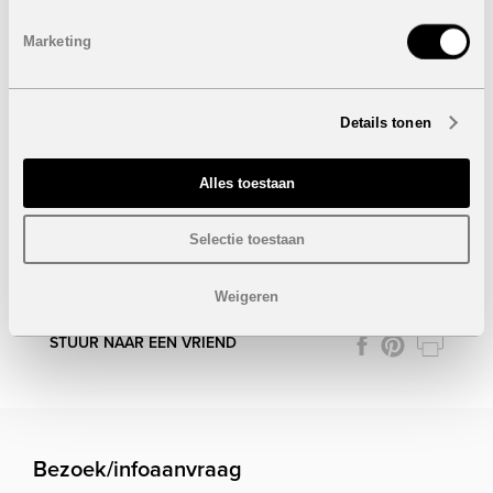
Marketing
Details tonen
Alles toestaan
Selectie toestaan
Onder voorbehoud van eventuele prijswijzigingen.
Weigeren
STUUR NAAR EEN VRIEND
Bezoek/infoaanvraag