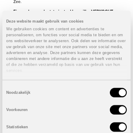
Zee.
Eigenschappen laatste instapklare villa:
VERKOCHT
3 Slaapkamers
Deze website maakt gebruik van cookies
3 Badkamers
We gebruiken cookies om content en advertenties te
Bebouwde oppervlakte: 164,69 m²
personaliseren, om functies voor social media te bieden en om
Dakterras: 52,33 m²
ons websiteverkeer te analyseren. Ook delen we informatie over
Tuin met planten en kunstgras: 81 m²
uw gebruik van onze site met onze partners voor social media,
Privaat zwembad met licht: 10 m²
adverteren en analyse. Deze partners kunnen deze gegevens
Perceel: 157,31 m²
combineren met andere informatie die u aan ze heeft verstrekt
Inclusief elektrische keukentoestellen: kookplaat,
of die ze hebben verzameld op basis van uw gebruik van hun
dampkap, oven, afwasmachine & ijskast
services.
Buitenverlichting
Ingerichte badkamers met spiegel, verlichting en
doucheschermen
Toestemmingsselectie
Pre-installatie airconditioning
Noodzakelijk
Prijs:
VERKOCHT
Voorkeuren
Statistieken