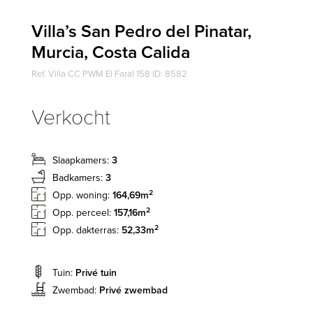
Villa’s San Pedro del Pinatar,
Murcia, Costa Calida
Ref. Villa CC PWM El Faral 158 ID: 8582
Verkocht
Slaapkamers:
3
Badkamers:
3
2
Opp. woning:
164,69m
2
Opp. perceel:
157,16m
2
Opp. dakterras:
52,33m
Tuin:
Privé tuin
Zwembad:
Privé zwembad