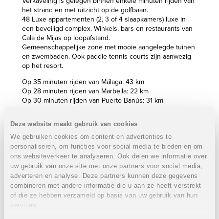
Verkaveling is gelegen binnen enkele minuten rijden van
het strand en met uitzicht op de golfbaan.
48 Luxe appartementen (2, 3 of 4 slaapkamers) luxe in
een beveiligd complex. Winkels, bars en restaurants van
Cala de Mijas op loopafstand.
Gemeenschappelijke zone met mooie aangelegde tuinen
en zwembaden. Ook paddle tennis courts zijn aanwezig
op het resort.
Op 35 minuten rijden van Málaga: 43 km
Op 28 minuten rijden van Marbella: 22 km
Op 30 minuten rijden van Puerto Banús: 31 km
Op 26 minuten rijden van de luchthaven van Málaga
Deze website maakt gebruik van cookies
Eigenschappen laatste appartement 2 slaapkamers:
VERKOCHT
We gebruiken cookies om content en advertenties te
personaliseren, om functies voor social media te bieden en om
2 Slaapkamers
ons websiteverkeer te analyseren. Ook delen we informatie over
2 Badkamers
uw gebruik van onze site met onze partners voor social media,
Bebouwde oppervlakte: 107 m²
adverteren en analyse. Deze partners kunnen deze gegevens
Terras
combineren met andere informatie die u aan ze heeft verstrekt
Prijs
VERKOCHT
of die ze hebben verzameld op basis van uw gebruik van hun
services.
Eigenschappen appartementen 3 slaapkamers: