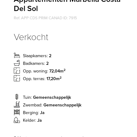
Del Sol
Ref. APP CDS PRIM CANAD ID: 7915
Verkocht
Slaapkamers:
2
Badkamers:
2
2
Opp. woning:
72,04m
2
Opp. terras:
17,20m
Tuin:
Gemeenschappelijk
Zwembad:
Gemeenschappelijk
Berging:
Ja
Kelder:
Ja