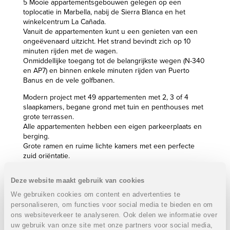
5 Mooie appartementsgebouwen gelegen op een
toplocatie in Marbella, nabij de Sierra Blanca en het
winkelcentrum La Cañada.
Vanuit de appartementen kunt u een genieten van een
ongeëvenaard uitzicht. Het strand bevindt zich op 10
minuten rijden met de wagen.
Onmiddellijke toegang tot de belangrijkste wegen (N-340
en AP7) en binnen enkele minuten rijden van Puerto
Banus en de vele golfbanen.
Modern project met 49 appartementen met 2, 3 of 4
slaapkamers, begane grond met tuin en penthouses met
grote terrassen.
Alle appartementen hebben een eigen parkeerplaats en
berging.
Grote ramen en ruime lichte kamers met een perfecte
zuid oriëntatie.
Appartementen met 2 slaapkamer:
VERKOCHT
Deze website maakt gebruik van cookies
2 Slaapkamers
We gebruiken cookies om content en advertenties te
2 Badkamers
personaliseren, om functies voor social media te bieden en om
Bebouwde oppervlakte: van 72,04 m² tot 77,04 m²
ons websiteverkeer te analyseren. Ook delen we informatie over
Terras: van 17,20 m² tot 54,92 m²
uw gebruik van onze site met onze partners voor social media,