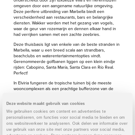
onderscheidt door zijn luxueuze villa's en herenhuizen
omgeven door een aangename natuurlijke omgeving.
Deze perifere uitbreiding van Marbella biedt een
verscheidenheid aan restaurants, bars en belangrijke
diensten. Wakker worden met het gezang van vogels,
waar de geur van rozemarijn en dennen elkaar hand in
had verrijken samen met een zachte zeebries.
Deze thuisbasis ligt van enkele van de beste stranden in
Marbella, waar u een breed scala aan strandbars,
beachclubs en waterentertainmentopties vindt.
Gerenommeerde golfbanen liggen op een klein eindje
rijden: Cabopino, Santa María, Santa Clara en Río Real.
Perfect!
In Elviria fungeren de tropische tuinen bij de meeste
wooncomplexen als een prachtige bufferzone van de
buitenwereld, waardoor het een perfecte woonwijk is om
je af te zonderen en te ontspannen!
Deze website maakt gebruik van cookies
21 exclusieve villa appartementen genesteld over 7
We gebruiken cookies om content en advertenties te
kleinschalige gebouwen omgeven door tropische
personaliseren, om functies voor social media te bieden en om
tuinen:
ons websiteverkeer te analyseren. Ook delen we informatie over
uw gebruik van onze site met onze partners voor social media,
2 of 3 Slaapkamers