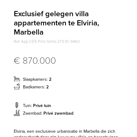
Exclusief gelegen villa
appartementen te Elviria,
Marbella
Ref. App CDS Prim SirHo 273 ID: 9463
€ 870.000
Slaapkamers:
2
Badkamers:
2
Tuin:
Privé tuin
Zwembad:
Privé zwembad
Elviria, een exclusieve urbanisatie in Marbella die zich