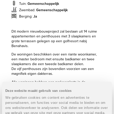
Tuin:
Gemeenschappelijk
Zwembad:
Gemeenschappelijk
Berging:
Ja
Dit modern nieuwbouwproject zal bestaan uit 14 ruime
appartementen en penthouses met 3 slaapkamers en
grote terrassen gelegen op een golfresort nabij
Benahavis.
De woningen beschikken over een riante woonkamer,
een master bedroom met ensuite badkamer en twee
slaapkamers die een tweede badkamer delen.
De vijf penthouses zijn bovendien voorzien van een
magnifiek eigen dakterras.
Alle woningen hebben een parkeerplaats in de
ondergrondse garage en een bergruimte.
Deze website maakt gebruik van cookies
Het complex is volledig omheind met privé toegang voor
We gebruiken cookies om content en advertenties te
een grotere veiligheid en gemoedsrust van de bewoners.
personaliseren, om functies voor social media te bieden en om
Binnen de omheining worden verschillende groene
ons websiteverkeer te analyseren. Ook delen we informatie over
zones en een prachtig zwembad voor
uw gebruik van onze site met onze partners voor social media,