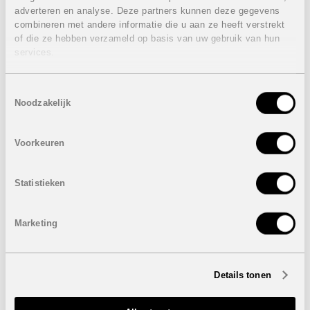
gemeenschappelijk gebruik aangelegd.
adverteren en analyse. Deze partners kunnen deze gegevens
Eigenschappen appartementen:
VERKOCHT
combineren met andere informatie die u aan ze heeft verstrekt
of die ze hebben verzameld op basis van uw gebruik van hun
3 Slaapkamers
services.
2 Badkamers
Bebouwde oppervlakte: van 101 m² tot 106 m²
Terras: van 53 m² tot 72 m²
Toestemmingsselectie
Noodzakelijk
Prijzen van
VERKOCHT
Eigenschappen penthouses:
VERKOCHT
Voorkeuren
3 Slaapkamers
2 Badkamers
Bebouwde oppervlakte: van 101 m² tot 106 m²
Statistieken
Terras: van 27 m² tot 33 m²
Dakterras: van 79 m² tot 103 m²
Marketing
Prijzen van
VERKOCHT
Onder voorbehoud van eventuele prijswijzigingen.
Details tonen
STUUR NAAR EEN VRIEND