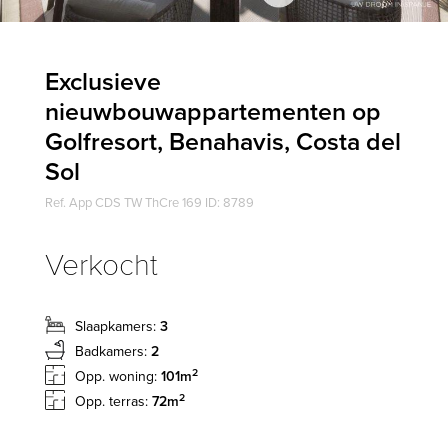
Exclusieve
nieuwbouwappartementen op
Golfresort, Benahavis, Costa del
Sol
Ref. App CDS TW ThCre 169 ID: 8789
Verkocht
Slaapkamers:
3
Badkamers:
2
2
Opp. woning:
101m
2
Opp. terras:
72m