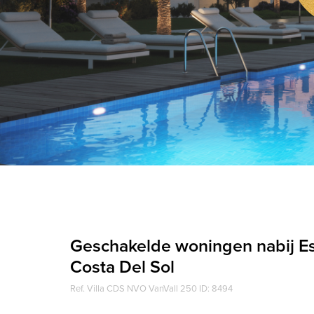
Geschakelde woningen nabij E
Costa Del Sol
Ref. Villa CDS NVO VanVall 250 ID: 8494