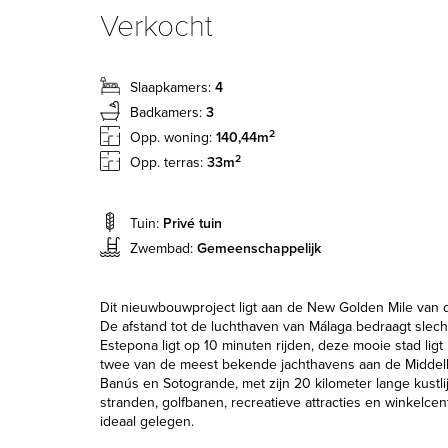
Verkocht
Slaapkamers:
4
Badkamers:
3
2
Opp. woning:
140,44m
2
Opp. terras:
33m
Tuin:
Privé tuin
Zwembad:
Gemeenschappelijk
Dit nieuwbouwproject ligt aan de New Golden Mile van d
De afstand tot de luchthaven van Málaga bedraagt slech
Estepona ligt op 10 minuten rijden, deze mooie stad ligt
twee van de meest bekende jachthavens aan de Middel
Banús en Sotogrande, met zijn 20 kilometer lange kustli
stranden, golfbanen, recreatieve attracties en winkelcentr
ideaal gelegen.