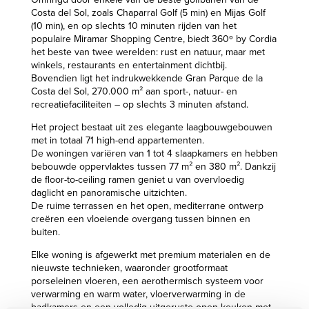
Costa del Sol, zoals Chaparral Golf (5 min) en Mijas Golf
(10 min), en op slechts 10 minuten rijden van het
populaire Miramar Shopping Centre, biedt 360º by Cordia
het beste van twee werelden: rust en natuur, maar met
winkels, restaurants en entertainment dichtbij.
Bovendien ligt het indrukwekkende Gran Parque de la
Costa del Sol, 270.000 m² aan sport-, natuur- en
recreatiefaciliteiten – op slechts 3 minuten afstand.
Het project bestaat uit zes elegante laagbouwgebouwen
met in totaal 71 high-end appartementen.
De woningen variëren van 1 tot 4 slaapkamers en hebben
bebouwde oppervlaktes tussen 77 m² en 380 m². Dankzij
de floor-to-ceiling ramen geniet u van overvloedig
daglicht en panoramische uitzichten.
De ruime terrassen en het open, mediterrane ontwerp
creëren een vloeiende overgang tussen binnen en
buiten.
Elke woning is afgewerkt met premium materialen en de
nieuwste technieken, waaronder grootformaat
porseleinen vloeren, een aerothermisch systeem voor
verwarming en warm water, vloerverwarming in de
badkamers en een volledig uitgeruste open keuken met