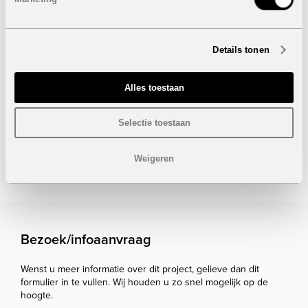
Appartementen met 1 slaapkamer: vanaf
400.000 euro
Appartementen met 2 slaapkamers: vanaf
623.000
euro
Details tonen
Appartementen met 3 slaapkamers: vanaf
1.047.000
euro
Appartementen met 4 slaapkamers: vanaf
1.720.000
Alles toestaan
euro
Selectie toestaan
Onder voorbehoud van eventuele prijswijzigingen.
Weigeren
STUUR NAAR EEN VRIEND
Bezoek/infoaanvraag
Wenst u meer informatie over dit project, gelieve dan dit
formulier in te vullen. Wij houden u zo snel mogelijk op de
hoogte.