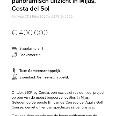
panoramisch uitzicht in Mijas,
Costa del Sol
Ref. App CDS Prim 360Cord 273 ID: 9525
€ 400.000
Slaapkamers:
1
Badkamers:
1
Tuin:
Gemeenschappelijk
Zwembad:
Gemeenschappelijk
Ontdek 360º by Cordia, een exclusief residentieel project
op een van de meest begeerde locaties in Mijas.
Gelegen op de eerste lijn van de Cerrado del Águila Golf
Course, geniet u hier van spectaculaire panorama’s.
Omringd door enkele van de beste golfbanen van de