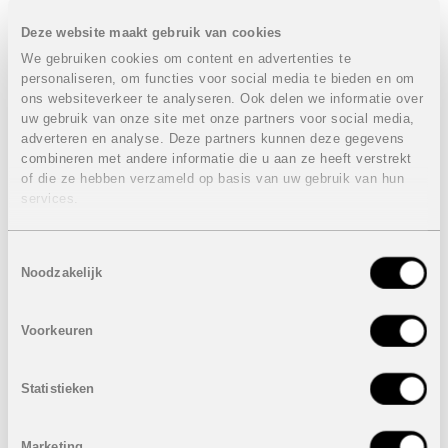
AEG- of vergelijkbare toestellen.
Deze website maakt gebruik van cookies
Andere details zoals aluminium schrijnwerk met dubbele
beglazing, motorische rolluiken, inloopdouches,
We gebruiken cookies om content en advertenties te
wandclosets en stijlvol verlicht designmeubilair in de
personaliseren, om functies voor social media te bieden en om
badkamers zorgen voor een verfijnde uitstraling.
ons websiteverkeer te analyseren. Ook delen we informatie over
uw gebruik van onze site met onze partners voor social media,
360º by Cordia biedt een compleet resortconcept met
adverteren en analyse. Deze partners kunnen deze gegevens
faciliteiten voor ontspanning, sport en sociaal leven.
combineren met andere informatie die u aan ze heeft verstrekt
Denk aan zwembaden voor volwassenen en kinderen
of die ze hebben verzameld op basis van uw gebruik van hun
met zoutwatersysteem, een indoor wellness met jacuzzi,
services.
hammam en infraroodsauna, een fitnessruimte,
yogaruimte, padelbanen, coworking- en vergaderruimtes,
een gourmet gastrobar, lounge, kinderspeelruimte en
Toestemmingsselectie
zelfs een gaming room.
Noodzakelijk
De gated community beschikt over videobewaking, smart
home-functionaliteiten en pre-installatie voor elektrische
laadpalen, waardoor veiligheid en comfort centraal staan.
Voorkeuren
360º by Cordia is niet zomaar een woonproject, het is
een lifestyle waar luxe, natuur en comfort samenkomen
Statistieken
op een van de mooiste plekken van de Costa del Sol.
PRIJZEN APPARTEMENTEN:
Marketing