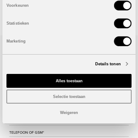
Onder voorbehoud van eventuele prijswijzigingen.
Voorkeuren
STUUR NAAR EEN VRIEND
Statistieken
Marketing
Bezoek/infoaanvraag
Details tonen
Wenst u meer informatie over dit project, gelieve dan dit
formulier in te vullen. Wij houden u zo snel mogelijk op de
hoogte.
Alles toestaan
Selectie toestaan
Weigeren