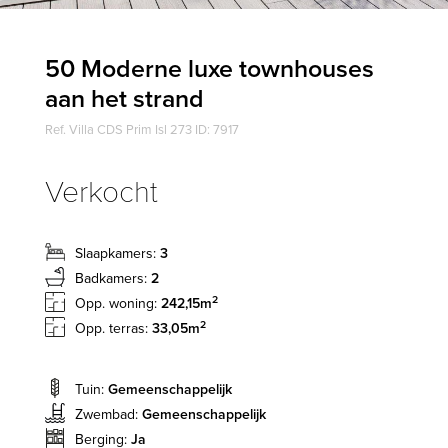
50 Moderne luxe townhouses
aan het strand
Ref. Villa CDS Prim Isl 273 ID: 7917
Verkocht
Slaapkamers:
3
Badkamers:
2
2
Opp. woning:
242,15m
2
Opp. terras:
33,05m
Tuin:
Gemeenschappelijk
Zwembad:
Gemeenschappelijk
Berging:
Ja