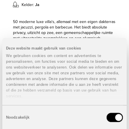
Kelder:
Ja
50 moderne luxe villa's, allemaal met een eigen dakterras
met jacuzzi, pergola en barbecue. Het biedt absolute
privacy, uitzicht op zee, een gemeenschappelijke ruimte
met uitgestrekte zwemplekken en een olympisch
zwembad van 50 meter. Op het domein is een eigen spa-
Deze website maakt gebruik van cookies
circuit met sauna en stoombad. Eigen ondergrondse
garage met persoonlijke toegang tot het huis via een
We gebruiken cookies om content en advertenties te
ruim was- en servicegebied.
personaliseren, om functies voor social media te bieden en om
Luxe woningen met 3, 4 of 5 slaapkamers aan het strand.
ons websiteverkeer te analyseren. Ook delen we informatie over
uw gebruik van onze site met onze partners voor social media,
Laatste 3 townhouses met 3 slaapkamers :
VERKOCHT
adverteren en analyse. Deze partners kunnen deze gegevens
3 Slaapkamers
combineren met andere informatie die u aan ze heeft verstrekt
2 of 3 Badkamers
of die ze hebben verzameld op basis van uw gebruik van hun
Sommige hebben nog een apart gastentoilet
services.
Bebouwde oppervlakte: van 242,15 m² tot 246,55 m²
Terras: van 33,05 m² tot 40,65 m²
Toestemmingsselectie
Prijzen van
VERKOCHT
Noodzakelijk