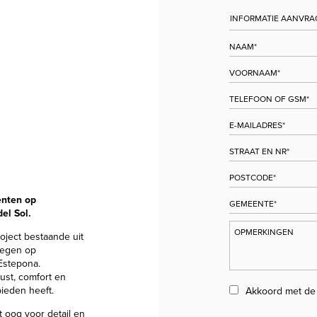
nten op
l Sol​.
ject bestaande uit
legen op
Estepona.
ust, comfort en
ieden heeft.​
Akkoord met d
 oog voor detail en