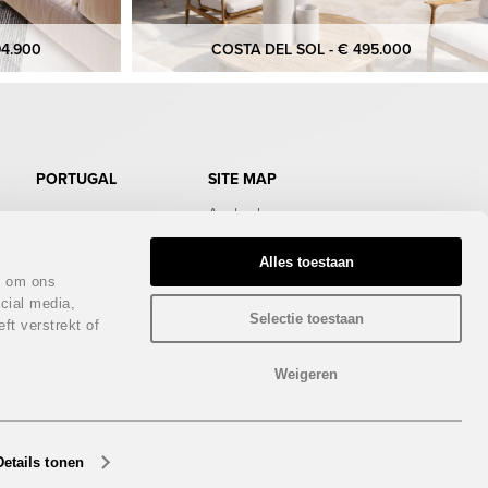
94.900
COSTA DEL SOL - € 495.000
PORTUGAL
SITE MAP
Aanbod
Doe de test
Gratis Infopakket
Alles toestaan
Magazine
n om ons
Bezichtigingstrips
cial media,
Infodagen
Selectie toestaan
ft verstrekt of
Beurs
Nieuws
Contact
Weigeren
Privacy policy
Details tonen