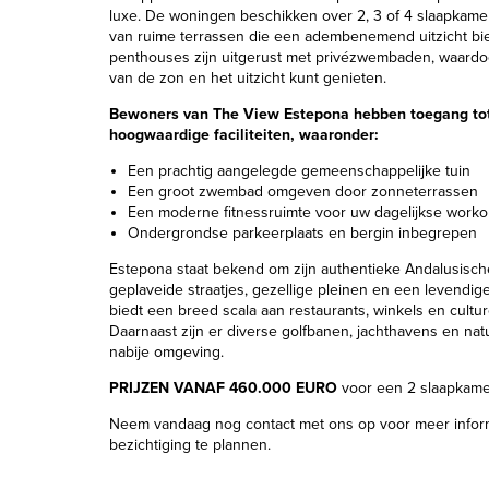
luxe. De woningen beschikken over 2, 3 of 4 slaapkamer
van ruime terrassen die een adembenemend uitzicht bi
penthouses zijn uitgerust met privézwembaden, waardoor
van de zon en het uitzicht kunt genieten.​
Bewoners van The View Estepona hebben toegang tot
hoogwaardige faciliteiten, waaronder:
Een prachtig aangelegde gemeenschappelijke tuin
Een groot zwembad omgeven door zonneterrassen
Een moderne fitnessruimte voor uw dagelijkse worko
Ondergrondse parkeerplaats en bergin inbegrepen​
Estepona staat bekend om zijn authentieke Andalusisc
geplaveide straatjes, gezellige pleinen en een levendig
biedt een breed scala aan restaurants, winkels en culture
Daarnaast zijn er diverse golfbanen, jachthavens en na
nabije omgeving.
PRIJZEN VANAF 460.000 EURO
voor een 2 slaapkame
Neem vandaag nog contact met ons op voor meer infor
bezichtiging te plannen.