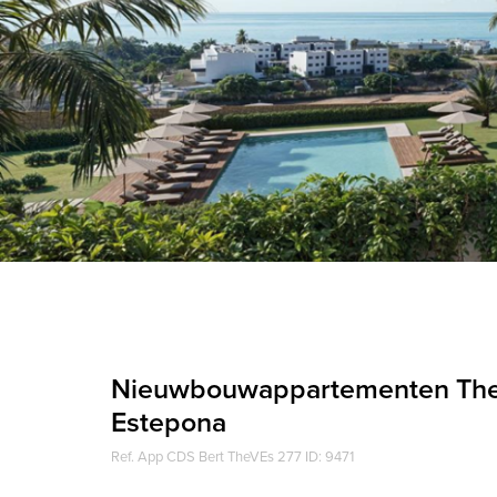
Nieuwbouwappartementen The
Estepona
Ref. App CDS Bert TheVEs 277 ID: 9471