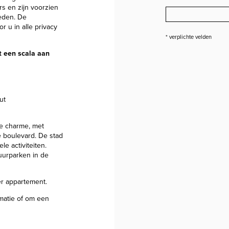
s en zijn voorzien
eden. De
 u in alle privacy
* verplichte velden
 een scala aan
ut
he charme, met
e boulevard. De stad
le activiteiten.
tuurparken in de
r appartement.
matie of om een