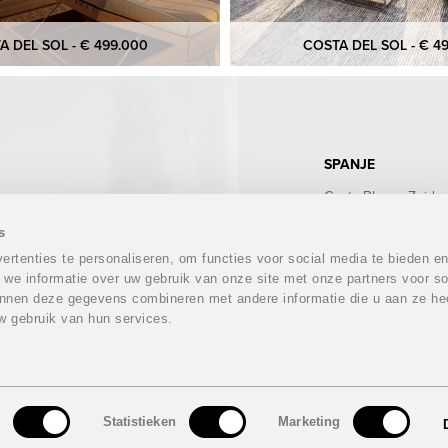
A DEL SOL - € 499.000
COSTA DEL SOL - € 4
SPANJE
Costa Blanca Zuid
Costa Blanca Noord
Costa Calida
s
Costa del Sol
rtenties te personaliseren, om functies voor social media te bieden e
Costa Almeria
 we informatie over uw gebruik van onze site met onze partners voor so
Costa Tropical
nnen deze gegevens combineren met andere informatie die u aan ze hee
Costa Brava
w gebruik van hun services.
Mallorca
Ibiza
Tenerife
n
Statistieken
Marketing