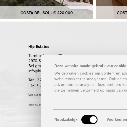
COSTA DEL SOL - € 420.000
COST
Hip Estates
Turnhoutsebaan 72
2970 Schilde
Bel gratis 0800 62 500 (enkel vanuit België)
Deze website maakt gebruik van cookie
info@hipestates.com
We gebruiken cookies om content en adve
websiteverkeer te analyseren. Ook delen
Tel: +32 (0)3 283 87 87
adverteren en analyse. Deze partners ku
Fax: + 32 (0)3 293 69 62
die ze hebben verzameld op basis van u
Laatste update: 07/08/2026
SITE BY PLUG
Toestemmingsselectie
Noodzakelijk
Voorkeure