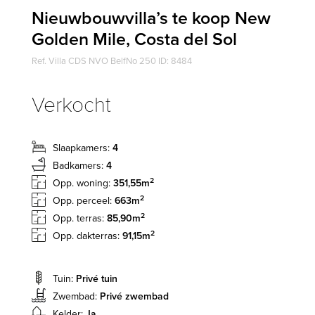
Nieuwbouwvilla’s te koop New
Golden Mile, Costa del Sol
Ref. Villa CDS NVO BelfNo 250 ID: 8484
Verkocht
Slaapkamers:
4
Badkamers:
4
2
Opp. woning:
351,55m
2
Opp. perceel:
663m
2
Opp. terras:
85,90m
2
Opp. dakterras:
91,15m
Tuin:
Privé tuin
Zwembad:
Privé zwembad
Kelder:
Ja