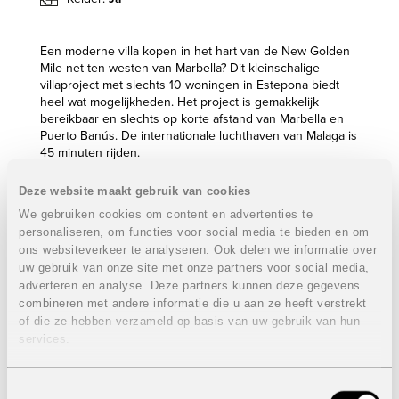
Een moderne villa kopen in het hart van de New Golden
Mile net ten westen van Marbella? Dit kleinschalige
villaproject met slechts 10 woningen in Estepona biedt
heel wat mogelijkheden. Het project is gemakkelijk
bereikbaar en slechts op korte afstand van Marbella en
Puerto Banús. De internationale luchthaven van Malaga is
45 minuten rijden.
Op wandelafstand van de villa’s vindt men alle nodige
Deze website maakt gebruik van cookies
faciliteiten waaronder het strand, bars, restaurants,
We gebruiken cookies om content en advertenties te
winkels, supermarkten,… Maar ook enkele
gerenommeerde golfbanen waaronder Los Flamingos
personaliseren, om functies voor social media te bieden en om
Golf Club, Atalaya Golf & Country Club, Marbella Club Golf,
ons websiteverkeer te analyseren. Ook delen we informatie over
Guadalmina Golf & op slechts 100 meter ook El
uw gebruik van onze site met onze partners voor social media,
Campanario Resort met haar 9-holes golfbaan, tennis- en
adverteren en analyse. Deze partners kunnen deze gegevens
paddleterreinen, indoor zwembad, yoga- en gymruimtes,
combineren met andere informatie die u aan ze heeft verstrekt
gezellige restaurant, …
of die ze hebben verzameld op basis van uw gebruik van hun
services.
Alle villa’s hebben een kelder, 4 slaapkamers met
ensuite-badkamers, een apart gastentoilet, privaat
zwembad en panoramische uitzichten op de zee en de
Toestemmingsselectie
bergen.