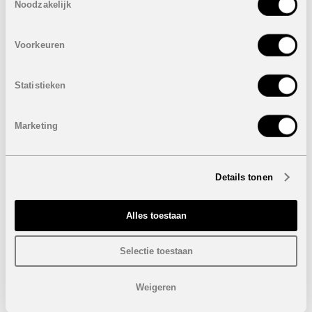
Noodzakelijk
Er worden 5 verschillende ontwerpen gebouwd.
Eigenschappen villa’s:
VERKOCHT
Voorkeuren
4 Slaapkamers
4 Badkamers + 1 gastentoilet
Bebouwde oppervlakte: van 351,55 m² tot 375,45 m²
Statistieken
Bebouwde oppervlakte dakterras: van 91,15 m² tot
119,70 m²
Overdekt terras: van 43,90 m² tot 52,85 m²
Marketing
Niet-overdekt terras: van 36,65 m² tot 70,10 m²
Bebouwde oppervlakte kelder: van 119,75 m² tot 145,35
m²
Percelen: van 639,55 m² tot 663 m²
Details tonen
Prijzen van
VERKOCHT
Alles toestaan
Onder voorbehoud van eventuele prijswijzigingen.
Selectie toestaan
STUUR NAAR EEN VRIEND
Weigeren