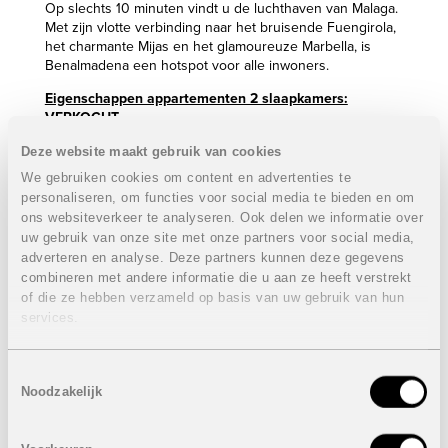
Op slechts 10 minuten vindt u de luchthaven van Malaga.
Met zijn vlotte verbinding naar het bruisende Fuengirola,
het charmante Mijas en het glamoureuze Marbella, is
Benalmadena een hotspot voor alle inwoners.
Eigenschappen appartementen 2 slaapkamers:
VERKOCHT
2 Slaapkamers
Deze website maakt gebruik van cookies
2 Badkamers
We gebruiken cookies om content en advertenties te
Bebouwde oppervlakte: van 127,43 m² tot 157,28 m²
personaliseren, om functies voor social media te bieden en om
Terras niet-overdekt: van 12,12 m² tot 62,16 m²
ons websiteverkeer te analyseren. Ook delen we informatie over
Terras overdekt: van 17,81 m² tot 44,56 m²
uw gebruik van onze site met onze partners voor social media,
Airconditioning
adverteren en analyse. Deze partners kunnen deze gegevens
Gemeenschappelijke fitness
combineren met andere informatie die u aan ze heeft verstrekt
Gemeenschappelijk zwembad
of die ze hebben verzameld op basis van uw gebruik van hun
Prijzen van
VERKOCHT
services.
Eigenschappen appartementen 3 slaapkamers:
VERKOCHT
Toestemmingsselectie
Noodzakelijk
3 Slaapkamers
2 Badkamers
Bebouwde oppervlakte: van 142,23 m² tot 150,09 m²