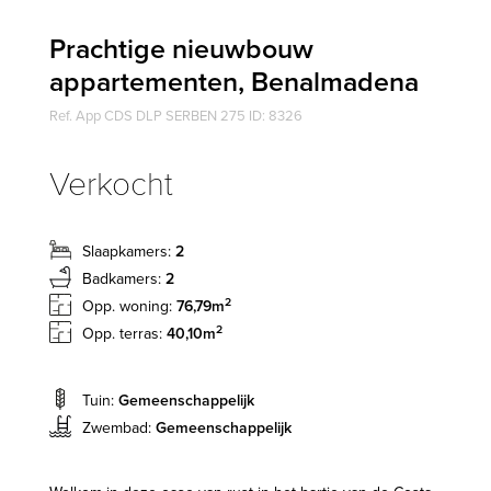
Prachtige nieuwbouw
appartementen, Benalmadena
Ref. App CDS DLP SERBEN 275 ID: 8326
Verkocht
Slaapkamers:
2
Badkamers:
2
2
Opp. woning:
76,79m
2
Opp. terras:
40,10m
Tuin:
Gemeenschappelijk
Zwembad:
Gemeenschappelijk