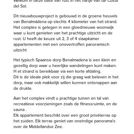
Welkom in deze oase van rust in het hartje van de Costa
del Sol.
Dit nieuwbouwproject is gebouwd in de groene heuvels
van Benalmádena op slechts 4 kilometer van het strand.
Het complex is gelegen in een gloednieuwe woonwijk
waar u kunt genieten van het prachtige uitzicht en de
rust. U heeft de keuze uit 2, 3 of 4 slaapkamer
appartementen met een onovertroffen panoramisch
uitzicht
Het typisch Spaanse dorp Benalmadena is een klein en
gezellig dorp waar u heerlijke wandelingen kunt maken.
H et strand is bereikbaar via een korte afdaling.
Dit is de ideale plek voor zij die graag wat beleven in het
dorp, maar ook makkelijk willen kunnen ontsnappen aan
de drukte.
Aan het complex vindt u prachtige tuinen en tal van
recreatieve voorzieningen zoals de fitnessruimte, en de
sauna .
Elk appartement beschikt over een groot privéterras op
het zuiden. Elk terras geniet van oneindige panorama's
over de Middellandse Zee.