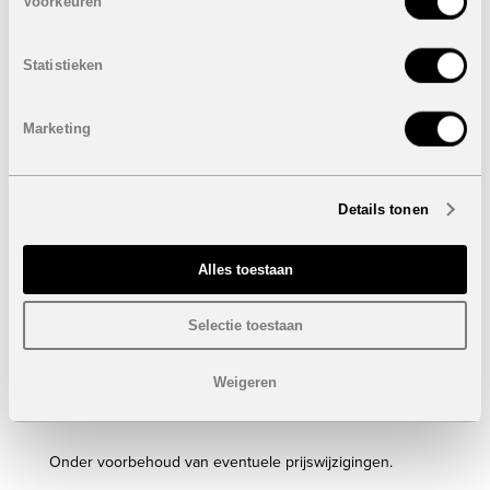
Voorkeuren
Terras niet-overdekt: van 16,49 m² tot 7,28 m²
Terras overdekt: van 120,44 m² tot 26,09 m²
Airconditioning
Statistieken
Gemeenschappelijke fitness
Gemeenschappelijk zwembad
Marketing
Prijzen van
VERKOCHT
Eigenschappen appartementen 4 slaapkamers:
VERKOCHT
Details tonen
4 Slaapkamers
2 Badkamers
Bebouwde oppervlakte: van 184,83 m² tot 216 m²
Alles toestaan
Terras niet-overdekt: 51 m²
Terras overdekt: van 21,21 m² tot 44,46 m²
Selectie toestaan
Airconditioning
Gemeenschappelijke fitness
Gemeenschappelijk zwembad
Weigeren
Prijzen van
VERKOCHT
Onder voorbehoud van eventuele prijswijzigingen.