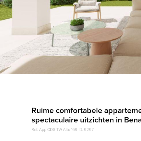
Ruime comfortabele appartem
spectaculaire uitzichten in Ben
Ref. App CDS TW Altu 169 ID: 9297