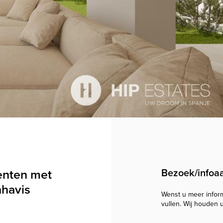
enten met
Bezoek/infoa
ahavis
Wenst u meer informa
vullen. Wij houden 