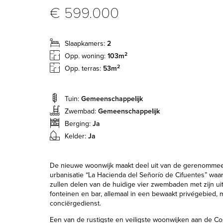
€ 599.000
Slaapkamers:
2
2
Opp. woning:
103m
2
Opp. terras:
53m
Tuin:
Gemeenschappelijk
Zwembad:
Gemeenschappelijk
Berging:
Ja
Kelder:
Ja
De nieuwe woonwijk maakt deel uit van de gerenommee
urbanisatie “La Hacienda del Señorío de Cifuentes” wa
zullen delen van de huidige vier zwembaden met zijn uit
fonteinen en bar, allemaal in een bewaakt privégebied, 
conciërgedienst.
Een van de rustigste en veiligste woonwijken aan de Cos