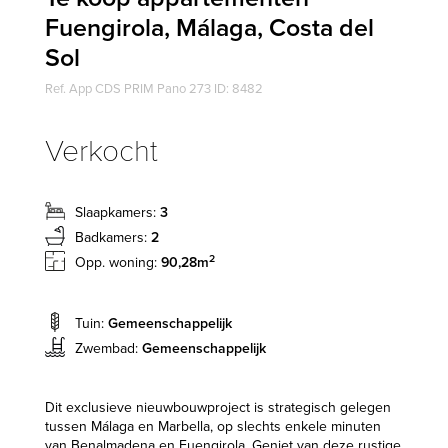
Fuengirola, Málaga, Costa del
Sol
Ref. App CDS PRIM Pano 273 ID: 8482
Verkocht
Slaapkamers:
3
Badkamers:
2
2
Opp. woning:
90,28m
Tuin:
Gemeenschappelijk
Zwembad:
Gemeenschappelijk
Dit exclusieve nieuwbouwproject is strategisch gelegen
tussen Málaga en Marbella, op slechts enkele minuten
van Benalmadena en Fuengirola. Geniet van deze rustige