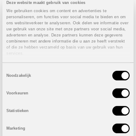
Deze website maakt gebruik van cookies
Eigenschappen appartementen 3 slaapkamers:
We gebruiken cookies om content en advertenties te
VERKOCHT
personaliseren, om functies voor social media te bieden en om
ons websiteverkeer te analyseren. Ook delen we informatie over
3 Slaapkamers
uw gebruik van onze site met onze partners voor social media,
2 Badkamers
adverteren en analyse. Deze partners kunnen deze gegevens
Bebouwde oppervlakte: van 81,99 m² tot 90,28 m²
combineren met andere informatie die u aan ze heeft verstrekt
Prijzen van
VERKOCHT
of die ze hebben verzameld op basis van uw gebruik van hun
services.
Alle prijzen zijn inclusief 1 of 2 ondergrondse
autostaanplaatsen.
Toestemmingsselectie
Noodzakelijk
Voorkeuren
Statistieken
Marketing