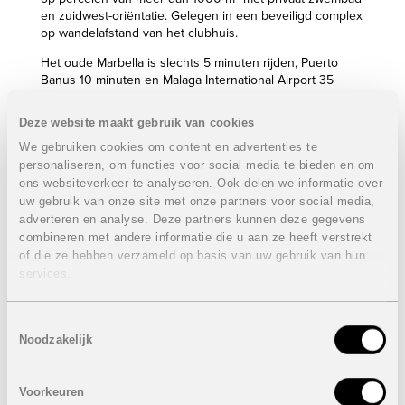
en zuidwest-oriëntatie. Gelegen in een beveiligd complex
op wandelafstand van het clubhuis.
Het oude Marbella is slechts 5 minuten rijden, Puerto
Banus 10 minuten en Malaga International Airport 35
minuten. In de nabije omgeving zijn verschillende
golfbanen gelegen waaronder Marbella Golf & Country
Deze website maakt gebruik van cookies
Club, Santa Maria Golf Club Marbella, Aloha Golf Club,…
We gebruiken cookies om content en advertenties te
Eigenschappen villa’s:
VERKOCHT
personaliseren, om functies voor social media te bieden en om
ons websiteverkeer te analyseren. Ook delen we informatie over
4 Slaapkamers
uw gebruik van onze site met onze partners voor social media,
4 Badkamers
adverteren en analyse. Deze partners kunnen deze gegevens
Bebouwde oppervlakte: van 240,05 m² tot 310,39 m²
combineren met andere informatie die u aan ze heeft verstrekt
Terrassen: van 98,43 m² tot 160,36 m²
of die ze hebben verzameld op basis van uw gebruik van hun
Percelen: van 1.001,12 m² tot 1.250,39 m²
services.
Sommige villa’s beschikken over een kelder: 88,62 m²
Prijzen van
VERKOCHT
Toestemmingsselectie
Noodzakelijk
Onder voorbehoud van eventuele prijswijzigingen.
Voorkeuren
STUUR NAAR EEN VRIEND