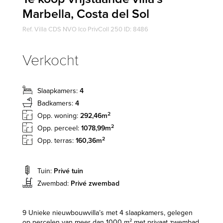
Marbella, Costa del Sol
Ref. Villa CDS NVO Ico PrivColl 250 ID: 8486
Verkocht
Slaapkamers:
4
Badkamers:
4
2
Opp. woning:
292,46m
2
Opp. perceel:
1078,99m
2
Opp. terras:
160,36m
Tuin:
Privé tuin
Zwembad:
Privé zwembad
9 Unieke nieuwbouwvilla’s met 4 slaapkamers, gelegen
op percelen van meer dan 1000 m² met privaat zwembad