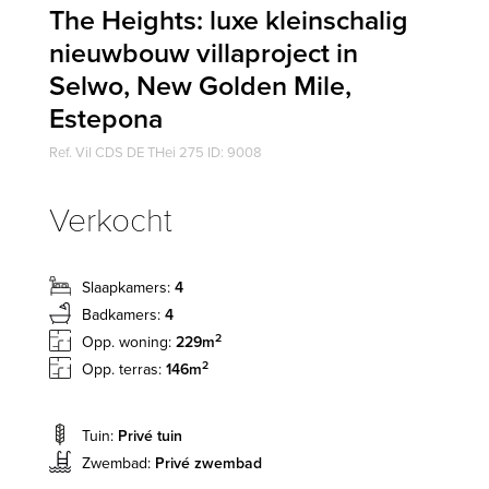
The Heights: luxe kleinschalig
nieuwbouw villaproject in
Selwo, New Golden Mile,
Estepona
Ref. Vil CDS DE THei 275 ID: 9008
Verkocht
Slaapkamers:
4
Badkamers:
4
2
Opp. woning:
229m
2
Opp. terras:
146m
Tuin:
Privé tuin
Zwembad:
Privé zwembad