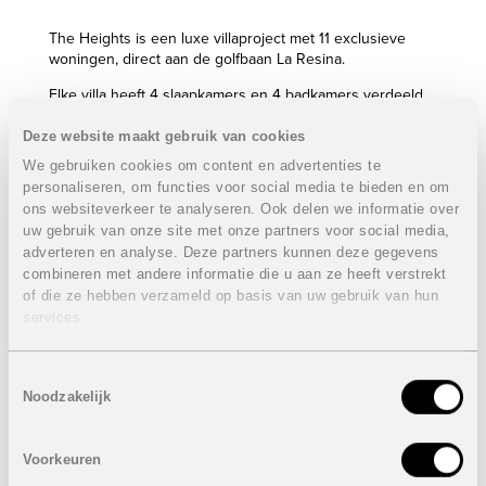
The Heights is een luxe villaproject met 11 exclusieve
woningen, direct aan de golfbaan La Resina.
Elke villa heeft 4 slaapkamers en 4 badkamers verdeeld
over 3 verdiepingen. De kelderverdieping kan optioneel
ingericht worden met een spa en/of fitness.
Deze website maakt gebruik van cookies
We gebruiken cookies om content en advertenties te
Eigenschappen villa’s:
VERKOCHT
personaliseren, om functies voor social media te bieden en om
4 Slaapkamers
ons websiteverkeer te analyseren. Ook delen we informatie over
4 Badkamers
uw gebruik van onze site met onze partners voor social media,
Bebouwde oppervlakte: 229 m²
adverteren en analyse. Deze partners kunnen deze gegevens
Totale oppervlakte terras: 146 m²
combineren met andere informatie die u aan ze heeft verstrekt
Oppervlakte perceel: van 960 m² tot 1.104 m²
of die ze hebben verzameld op basis van uw gebruik van hun
Oppervlakte zwembad: 41 m²
services.
VERKOCHT
Toestemmingsselectie
Noodzakelijk
Onder voorbehoud van eventuele prijswijzigingen.
STUUR NAAR EEN VRIEND
Voorkeuren