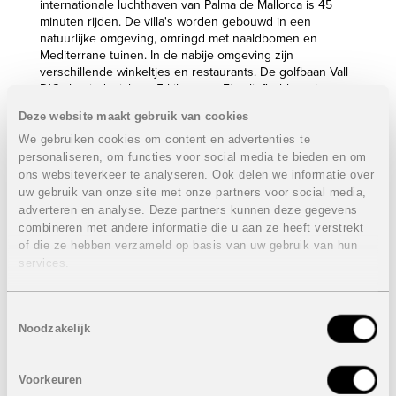
internationale luchthaven van Palma de Mallorca is 45
minuten rijden. De villa's worden gebouwd in een
natuurlijke omgeving, omringd met naaldbomen en
Mediterrane tuinen. In de nabije omgeving zijn
verschillende winkeltjes en restaurants. De golfbaan Vall
D'Or bevindt zich op 5 kilometer. Fietsliefhebbers kunnen
hier genieten van heerlijke tochten.
Deze website maakt gebruik van cookies
Dit exclusief residentieel project biedt moderne, ruime
We gebruiken cookies om content en advertenties te
villa's in een strakke en hedendaagse architectuur. Het
personaliseren, om functies voor social media te bieden en om
natuurlijke licht dat binnenvalt en de kwalitatieve
ons websiteverkeer te analyseren. Ook delen we informatie over
materialen zijn grote troeven. Door te spelen met
uw gebruik van onze site met onze partners voor social media,
volumes krijgt u het effect van dubbele hoogtes en
adverteren en analyse. Deze partners kunnen deze gegevens
visuele connecties tussen ruimtes. Iedere villa beschikt
combineren met andere informatie die u aan ze heeft verstrekt
over een mooi aangelegde tuin met eventueel privaat
of die ze hebben verzameld op basis van uw gebruik van hun
zwembad.
services.
In de social club is er een groot gemeenschappelijk
zwembad. Voor de eigenaars zijn hier tevens
Toestemmingsselectie
beschikbaar: bewonersclub met bar, restaurant en een
Noodzakelijk
groot terras , sauna, jacuzzi en kleedkamers.
Eigenschappen laatste beschikbare bungalow:
VERKOCHT
Voorkeuren