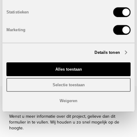
2 Slaapkamers
2 Badkamers
Statistieken
Bebouwde oppervlakte: 81 m²
Terras: 18 m²
Tuin: 85 m²
Marketing
Prijs:
VERKOCHT
Details tonen
Onder voorbehoud van eventuele prijswijzigingen.
STUUR NAAR EEN VRIEND
Alles toestaan
Selectie toestaan
Weigeren
Bezoek/infoaanvraag
Wenst u meer informatie over dit project, gelieve dan dit
formulier in te vullen. Wij houden u zo snel mogelijk op de
hoogte.