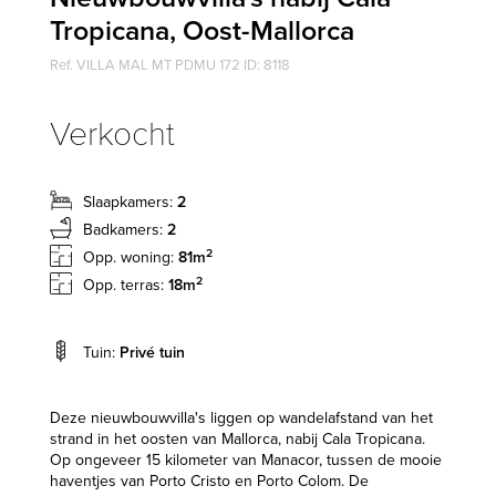
Tropicana, Oost-Mallorca
Ref. VILLA MAL MT PDMU 172 ID: 8118
Verkocht
Slaapkamers:
2
Badkamers:
2
2
Opp. woning:
81m
2
Opp. terras:
18m
Tuin:
Privé tuin
Deze nieuwbouwvilla's liggen op wandelafstand van het
strand in het oosten van Mallorca, nabij Cala Tropicana.
Op ongeveer 15 kilometer van Manacor, tussen de mooie
haventjes van Porto Cristo en Porto Colom. De