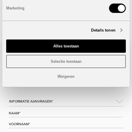
Marketing
Onder voorbehoud van eventuele prijswijzigingen.
STUUR NAAR EEN VRIEND
Details tonen
Alles toestaan
Bezoek/infoaanvraag
Selectie toestaan
Wenst u meer informatie over dit project, gelieve dan dit
Weigeren
formulier in te vullen. Wij houden u zo snel mogelijk op de
hoogte.