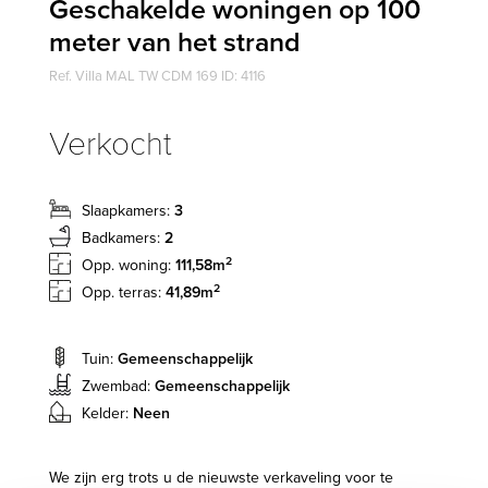
Geschakelde woningen op 100
meter van het strand
Ref. Villa MAL TW CDM 169 ID: 4116
Verkocht
Slaapkamers:
3
Badkamers:
2
2
Opp. woning:
111,58m
2
Opp. terras:
41,89m
Tuin:
Gemeenschappelijk
Zwembad:
Gemeenschappelijk
Kelder:
Neen
We zijn erg trots u de nieuwste verkaveling voor te