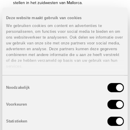
stellen in het zuidwesten van Mallorca.
Camp de Mar Beach biedt u mooie woningen op
loopafstand van alle voorzieningen (bars, restaurant,
Deze website maakt gebruik van cookies
supermarkt,...), de golf en het prachtige strand.
We gebruiken cookies om content en advertenties te
personaliseren, om functies voor social media te bieden en om
Het is gelegen in Camp de Mar, op slechts een paar
ons websiteverkeer te analyseren. Ook delen we informatie over
minuten rijden van Port de Andratx, ongeveer 25 minuten
uw gebruik van onze site met onze partners voor social media,
van Palma en 30 rijden van de luchthaven.
adverteren en analyse. Deze partners kunnen deze gegevens
Deze nieuwe verkaveling bestaat uit 71 woningen.
combineren met andere informatie die u aan ze heeft verstrekt
of die ze hebben verzameld op basis van uw gebruik van hun
Gemeenschappelijke tuinen en een zeer groot zwembad.
services.
Iedere woning beschikt over een eigen parkeerplaats.
De woningen worden voorzien van vloerverwarming,
Toestemmingsselectie
airco en zonnepanelen.
Noodzakelijk
Townhouses met 3 slaapkamer(verkocht)
3 Slaapkamers en 2 badkamers
Bewoonbare oppervlakte: 111,58 m²
Voorkeuren
Terras: 41,89 m²
Tuin: 19,70 m²
Statistieken
Prijs:
VERKOCHT