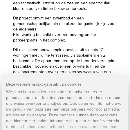
een fantastisch uitzicht op de zee en een spectaculair
kleurenspel van tinten blauw en turkoois.
Dit project omvat een zwembad en een
gemeenschappelijke tuin die alleen toegankelijk zijn voor
de eigenaars.
Elke woning beschikt over een bovengrondse
parkeerplaats in het complex.
Dit exclusieve bouwcomplex bestaat uit slechts 17
woningen met ruime terrassen, 3 slaapkamers en 2
badkamers. De appartementen op de benedenverdieping
beschikken bovendien over een private tuin, en de
dakappartementen over een dakterras waar u van een
magnifiek uitzicht op de baai kan genieten. Ze zijn
allemaal voorzien van een ruime woon- en eetkamer, een
Deze website maakt gebruik van cookies
open keuken met bar, 2 badkamers (1 en suite) en een
We gebruiken cookies om content en advertenties te
berging.
personaliseren, om functies voor social media te bieden en om
Onze woningen beschikken over gemeubelde en
ons websiteverkeer te analyseren. Ook delen we informatie over
volledig ingerichte keukens met oven, vitrokeramische
uw gebruik van onze site met onze partners voor social media,
kookplaat en dampkap, en badkamers met uitstekende,
adverteren en analyse. Deze partners kunnen deze gegevens
keramische afwerking en kwaliteitskranen.
combineren met andere informatie die u aan ze heeft verstrekt
of die ze hebben verzameld op basis van uw gebruik van hun
De appartementen liggen aan de noordoostelijke kust