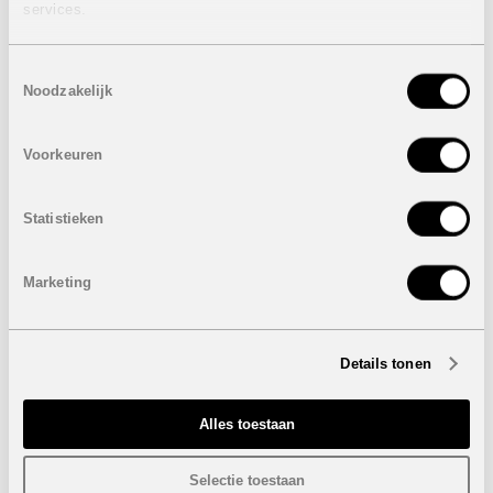
services.
van Mallorca, vlakbij de stranden van Cala Moltó en Cala
Agulla. Deze kustomgeving werd door het parlement van
de Balearen uitgeroepen tot Natuurgebied van specifiek
Toestemmingsselectie
belang.
Noodzakelijk
Deze kust staat bekend om haar prachtige
natuurstranden, waaronder het 350 meter lange, witte
zandstrand van Cala Mesquida dat zich tussen de
Voorkeuren
dennenbossen en duinen uitstrekt. In deze fantastische
omgeving kunt u van kristalhelder water genieten en
watersporten als duiken en snorkelen beoefenen. Als u
Statistieken
liever golf speelt, kunt u in Capdepera Golf terecht. Deze
18-holes golfbaan wordt omgeven door de Serres de
Llevant, heeft een uitstekende reputatie, en is voorzien
Marketing
van uitstekende installaties.
Laatste penthouse beschikbaar:
VERKOCHT
3 Slaapkamers
Details tonen
2 Badkamers
Bebouwde oppervlakte: 109 m²
Alles toestaan
Terras: 13 m²
Dakterras: 49,25 m²
Selectie toestaan
Prijs:
VERKOCHT