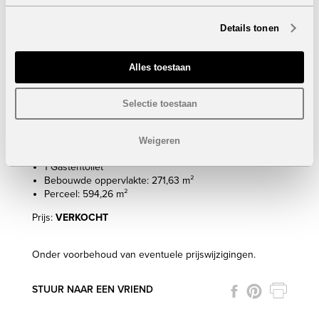
Als eigenaar kan u ook genieten van de verschillende
gemeenschappelijke tuinen, een 24-uurs beveiliging,
Details tonen
toegang tot het professionele tenniscomplex, het strand
en de golfbaan. Daarnaast zijn er nog enkele
huishoudelijke services beschikbaar waaronder
Alles toestaan
huishouden, wassen, tuinieren, zwembadonderhoud en
catering.
Selectie toestaan
Eigenschappen villa's
4 Slaapkamers
Weigeren
4 Badkamers
1 Gastentoilet
Bebouwde oppervlakte: 271,63 m²
Perceel: 594,26 m²
Prijs:
VERKOCHT
Onder voorbehoud van eventuele prijswijzigingen.
STUUR NAAR EEN VRIEND