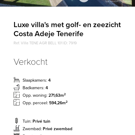
Luxe villa's met golf- en zeezicht
Costa Adeje Tenerife
Ref. Villa TENE AGR BELL 101 ID: 7919
Verkocht
Slaapkamers:
4
Badkamers:
4
2
Opp. woning:
271,63m
2
Opp. perceel:
594,26m
Tuin:
Privé tuin
Zwembad:
Privé zwembad