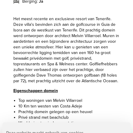
Berging:
Ja
Het meest recente en exclusieve resort van Tenerife.
Deze villa's bevinden zich aan de golfcourse in Guia de
Isora aan de westkust van Tenerife. Dit prachtig domein
werd ontworpen door architect Melvin Villarroel. Muren in
aardetinten en een bijzondere architectuur zorgen voor
een unieke atmosfeer. Hier kan u genieten van een
bevoorrechte ligging temidden van een 160 ha groot
bewaakt privédomein met golf, privéstrand,
toprestaurants en Spa & Welness center. Golfliefhebbers
zullen hier verbaasd zijn over het prachtige, door
golflegende Dave Thomas ontworpen golfbaan (18 holes
par 72), met prachtig uitzicht over de Atlantische Oceaan.
Eigenschappen domein
Top woningen van Melvin Villarroel
10 Km ten westen van Costa Adeje
Prachtig domein gelegen op een heuvel
Privé strand met beachclub
Weelderige tropische vegetatie
Veel meren en watervallen
Deze website maakt gebruik van cookies