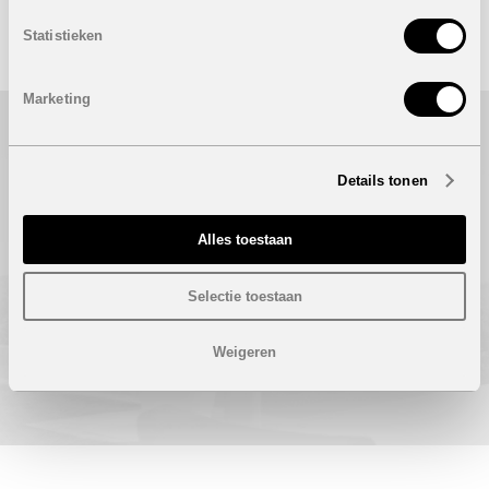
Statistieken
Marketing
Hip Estates
Details tonen
Turnhoutsebaan 72
2970 Schilde
Bel gratis 0800 62 500 (enkel vanuit België)
Alles toestaan
info@hipestates.com
Tel: +32 (0)3 283 87 87
Selectie toestaan
Fax: + 32 (0)3 293 69 62
Laatste update: 08/08/2026
Weigeren
SITE BY PLUG