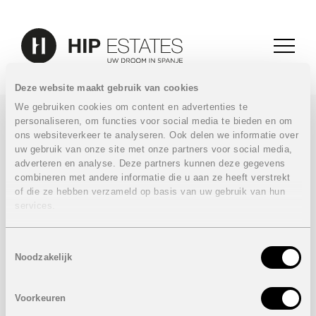
Deze website maakt gebruik van cookies
We gebruiken cookies om content en advertenties te
personaliseren, om functies voor social media te bieden en om
ons websiteverkeer te analyseren. Ook delen we informatie over
15.06.2017
uw gebruik van onze site met onze partners voor social media,
Dataroaming kosten
adverteren en analyse. Deze partners kunnen deze gegevens
combineren met andere informatie die u aan ze heeft verstrekt
afgeschaft
of die ze hebben verzameld op basis van uw gebruik van hun
services.
Vanaf 15 juni 2017 zijn de dataroaming kosten officieel
afgeschaft!
Toestemmingsselectie
Surfen in Spanje zal dus vanaf nu kosteloos kunnen. Je
Noodzakelijk
kan vanaf nu dus surfen, bellen en sms’en in Spanje zoals
in België.
Voorkeuren
STUUR NAAR EEN VRIEND