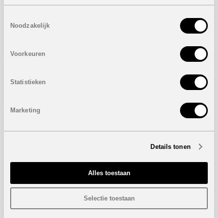
te helpen realiseren.
Toestemmingsselectie
Onze kracht: ervaring, passie en persoonlijke aanpak
Noodzakelijk
De vastgoedwereld verandert continu, maar onze waarden
zijn al 30 jaar hetzelfde gebleven:
Voorkeuren
Eerlijk en transparant advies
Een persoonlijke aanpak op maat
Volledige begeleiding van A tot Z – van het eerste
Statistieken
gesprek in ons kantoor in Schilde tot de
sleuteloverdracht in Spanje en zelfs daarna.
Marketing
Dankzij ons team van ervaren experten, ons lokaal
infokantoor in België én onze aanwezigheid in Spanje,
maken wij het verschil.
Vooruitkijken naar de toekomst
Details tonen
Deze dertig jaar zijn voor ons niet alleen een reden om
terug te blikken, maar ook om vooruit te kijken. De
Alles toestaan
Spaanse vastgoedmarkt blijft volop evolueren met nieuwe
projecten, duurzame innovaties en exclusieve locaties. Met
Selectie toestaan
dezelfde passie en gedrevenheid waarmee we begonnen,
zetten we ons in om ook in de toekomst dé referentie te