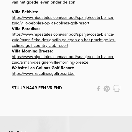
van het goede leven onder de zon.
Villa Pebbles:
https://www.hipestates.com/aanbod/spanje/costa-blanca-
zuid/villa-pebbles-op-las-colinas-golf-resort
Villa Paradiso:
https://www.hipestates.com/aanbod/spanje/costa-blanca-
zuid/magnifieke-designvilla-gelegen-op-het-prachtige-las-
colinas-golf-country-club-resort
Villa Morning Breeze:
https://www.hipestates.com/aanbod/spanje/costa-blanca-
zuid/armani-designer-villa-morning-breeze
Website Las Colinas Golf Resort:
https://www.lascolinasgolfresort.be
STUUR NAAR EEN VRIEND