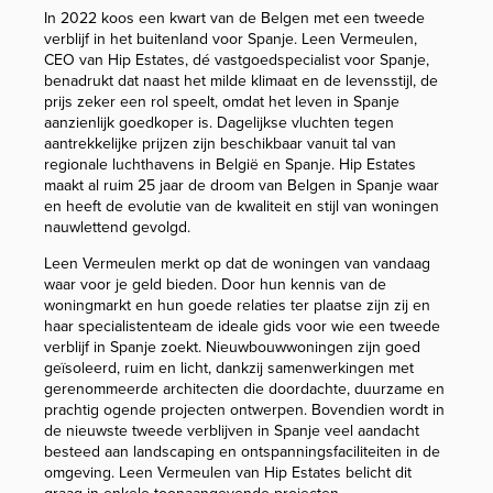
In 2022 koos een kwart van de Belgen met een tweede
verblijf in het buitenland voor Spanje. Leen Vermeulen,
CEO van Hip Estates, dé vastgoedspecialist voor Spanje,
benadrukt dat naast het milde klimaat en de levensstijl, de
prijs zeker een rol speelt, omdat het leven in Spanje
aanzienlijk goedkoper is. Dagelijkse vluchten tegen
aantrekkelijke prijzen zijn beschikbaar vanuit tal van
regionale luchthavens in België en Spanje. Hip Estates
maakt al ruim 25 jaar de droom van Belgen in Spanje waar
en heeft de evolutie van de kwaliteit en stijl van woningen
nauwlettend gevolgd.
Leen Vermeulen merkt op dat de woningen van vandaag
waar voor je geld bieden. Door hun kennis van de
woningmarkt en hun goede relaties ter plaatse zijn zij en
haar specialistenteam de ideale gids voor wie een tweede
verblijf in Spanje zoekt. Nieuwbouwwoningen zijn goed
geïsoleerd, ruim en licht, dankzij samenwerkingen met
gerenommeerde architecten die doordachte, duurzame en
prachtig ogende projecten ontwerpen. Bovendien wordt in
de nieuwste tweede verblijven in Spanje veel aandacht
besteed aan landscaping en ontspanningsfaciliteiten in de
omgeving. Leen Vermeulen van Hip Estates belicht dit