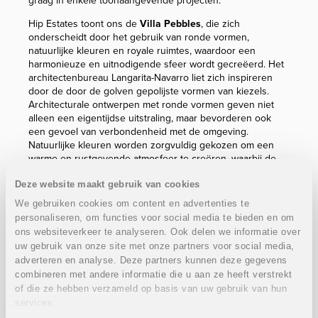
graag in enkele toonaangevende projecten.
Hip Estates toont ons de
Villa Pebbles
, die zich
onderscheidt door het gebruik van ronde vormen,
natuurlijke kleuren en royale ruimtes, waardoor een
harmonieuze en uitnodigende sfeer wordt gecreëerd. Het
architectenbureau Langarita-Navarro liet zich inspireren
door de door de golven gepolijste vormen van kiezels.
Architecturale ontwerpen met ronde vormen geven niet
alleen een eigentijdse uitstraling, maar bevorderen ook
een gevoel van verbondenheid met de omgeving.
Natuurlijke kleuren worden zorgvuldig gekozen om een
warme en rustgevende atmosfeer te creëren, waarbij de
prachtige omringende natuur naadloos wordt geïntegreerd
Deze website maakt gebruik van cookies
in het interieur.
We gebruiken cookies om content en advertenties te
personaliseren, om functies voor social media te bieden en om
ons websiteverkeer te analyseren. Ook delen we informatie over
uw gebruik van onze site met onze partners voor social media,
adverteren en analyse. Deze partners kunnen deze gegevens
combineren met andere informatie die u aan ze heeft verstrekt
of die ze hebben verzameld op basis van uw gebruik van hun
services.