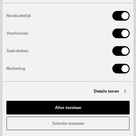
Toestemmingsselectie
Noodzakelijk
Voorkeuren
De focus op ruime interieurs en landscaping benadrukt de
luxe en comfort die de nieuwste woningen voor tweede
Statistieken
verblijf te bieden hebben. Toonbeeld hiervan is
Villa
Paradiso
, een magnifieke designvilla in het aanbod van Hip
Estates. Grote leefruimtes bieden niet alleen esthetisch
Marketing
plezier, maar ook praktische functionaliteit voor gezinnen
en sociale bijeenkomsten. Bovendien worden de
overgangen tussen binnen- en buitenruimtes vervaagd,
waardoor een naadloze integratie van outdoor living
Details tonen
ontstaat. Met aangename terrassen en buitenfaciliteiten
worden bewoners aangemoedigd om te genieten van het
aangename klimaat en de prachtige omgeving.
Alles toestaan
Selectie toestaan