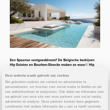
Een Spaanse vastgoeddroom? De Belgische bedrijven
Hip Estates en Bourbon-Sleeckx maken ze waar© Hip
Estates
Een huis in Spanje kopen is snel beslist, zeker met dat
Deze website maakt gebruik van cookies
uitzicht op zee. Maar wat daarna komt, bepaalt of het
We gebruiken cookies om content en advertenties te
ook echt blijft plakken. Hip Estates en Bourbon-Sleeckx
personaliseren, om functies voor social media te bieden en om
vertrekken niet vanuit vier muren, maar vanuit de vraag
ons websiteverkeer te analyseren. Ook delen we informatie over
hoe je er straks wil leven. Actief Wonen zoomt in op hun
uw gebruik van onze site met onze partners voor social media,
aanpak en waarom die volgorde het verschil maakt. Kijk
adverteren en analyse. Deze partners kunnen deze gegevens
even mee met ons…
combineren met andere informatie die u aan ze heeft verstrekt