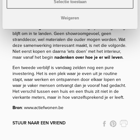
Selectie toestaan
ochtend? Hoeveel buiten wordt binnen?
Met
verfijnde merken
als Royal Botania, Paola Lenti,
Weigeren
Frigerio en Atelier Vierkant ontstaat
een interieur die
bestand is tegen zon en zout
, maar tegelijk zacht genoeg
blijft om in te landen. Geen showroomgevoel, geen
stranddecor, wel materialen die ouder mogen worden. Wat
deze samenwerking interessant maakt, is net die volgorde.
Niet eerst kopen en daarna ‘iets doen’ met het interieur,
maar vanaf het begin
nadenken over hoe je er wil leven
.
Een tweede verblijf is vandaag zelden nog een pure
investering. Het is een plek waar je even uit je routine
stapt, waar werken en ontspannen door elkaar lopen en
waar je vaker mensen ontvangt dan je vooraf had gedacht.
Het verschil tussen een huis en een thuis zit niet in de
vierkante meters, maar in hoe vanzelfsprekend je er leeft.
Bron
: www.actiefwonen.be
STUUR NAAR EEN VRIEND