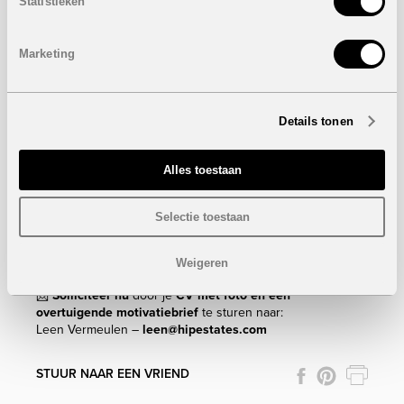
Statistieken
• Je hebt een geldig BIV-nummer (verplicht).
• Je bent commercieel sterk, klantgericht en professioneel.
• Je spreekt perfect Nederlands, andere talen zijn een
Marketing
plus.
• Je hebt affiniteit met Spanje en nieuwbouwvastgoed.
Wat mag je verwachten?
Details tonen
• Een dynamisch en gemotiveerd team met meer dan 30
jaar ervaring in Spaans vastgoed.
• Een mooi verloningspakket op basis van commissies en
Alles toestaan
prestaties.
• Begeleiding, ondersteuning en tools om te scoren.
• De kans om deel uit te maken van een sterk en groeiend
Selectie toestaan
merk.
📍
Standplaats:
België & Spanje
Weigeren
📅
Startdatum
: in overleg
📩
Solliciteer nu
door je
CV met foto én een
overtuigende motivatiebrief
te sturen naar:
Leen Vermeulen –
leen@hipestates.com
STUUR NAAR EEN VRIEND