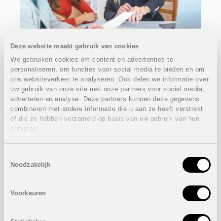
Deze website maakt gebruik van cookies
We gebruiken cookies om content en advertenties te
personaliseren, om functies voor social media te bieden en om
Word jij onze nieuwe collega?
ons websiteverkeer te analyseren. Ook delen we informatie over
Hip Estates – dé referentie voor Belgisch vastgoed in
uw gebruik van onze site met onze partners voor social media,
Spanje – zoekt een gepassioneerde verkooptopper
adverteren en analyse. Deze partners kunnen deze gegevens
(m/v/x) om ons team te versterken.
combineren met andere informatie die u aan ze heeft verstrekt
of die ze hebben verzameld op basis van uw gebruik van hun
Je bent een geboren netwerker, houdt van mensen
services.
helpen en droomt van zon, zee én sales?
Dan hebben wij de perfecte job voor jou!
Wat doe je?
Toestemmingsselectie
Noodzakelijk
• Je begeleidt Belgische klanten bij de aankoop van hun
tweede verblijf in Spanje.
• Je luistert, adviseert en zorgt voor een warme opvolging
van A tot Z.
Voorkeuren
• Je vertaalt hun wensen in concrete droomwoningen.
Wat verwachten we?