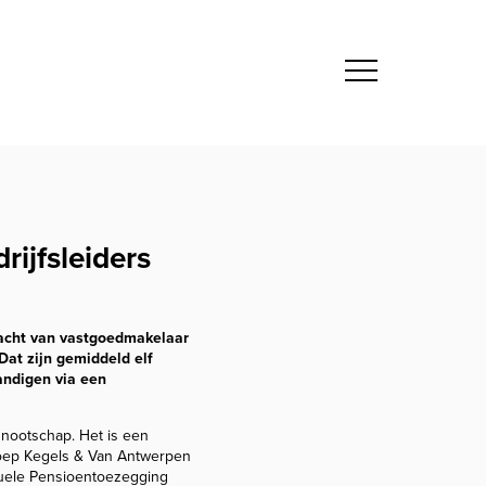
rijfsleiders
dracht van vastgoedmakelaar
Dat zijn gemiddeld elf
andigen via een
nnootschap. Het is een
groep Kegels & Van Antwerpen
duele Pensioentoezegging