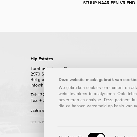
STUUR NAAR EEN VRIEND
Hip Estates
Turnhoutsebaan 72
2970 Schilde
Bel gratis 0800 62 500 (enkel vanuit België)
Deze website maakt gebruik van cookie
info@hipestates.com
We gebruiken cookies om content en adve
websiteverkeer te analyseren. Ook delen
Tel: +32 (0)3 283 87 87
adverteren en analyse. Deze partners ku
Fax: + 32 (0)3 293 69 62
die ze hebben verzameld op basis van u
Laatste update: 07/08/2026
SITE BY PLUG
Toestemmingsselectie