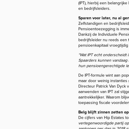
(IPT), hierbij een belangrij
en bedrijfsleiders.
Sparen voor later, nu al ge
Zelfstandigen en bedrijfsle
Pensioentoezegging is immer
Dankzij de Individuele Pens
bedrijfsleider nu reeds een 
pensioenkapitaal vroegtijd
“Wat IPT echt onderscheidt 
Spaarders kunnen vandaag al
hun pensioengerechtigde leef
De IPT-formule wint aan popu
maar door weinig instanties 
Directeur Patrick Van Dyck 
aanwenden van IPT zal stij
aantrekkelijker. Waarom blij
toepassing fiscale voordele
Belg blijft zinnen zetten o
De cijfers van Hip Estates to
vertegenwoordigde partij op
aankopen per dag in 2018 st