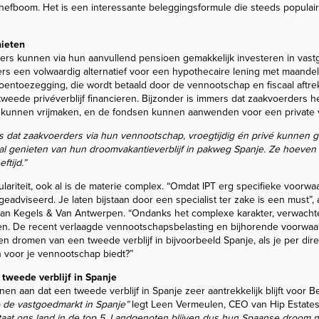
ke hefboom. Het is een interessante beleggingsformule die steeds populair
nieten
iders kunnen via hun aanvullend pensioen gemakkelijk investeren in vast
s een volwaardig alternatief voor een hypothecaire lening met maandelij
ioentoezegging, die wordt betaald door de vennootschap en fiscaal aftrek
tweede privéverblijf financieren. Bijzonder is immers dat zaakvoerders 
ig kunnen vrijmaken, en de fondsen kunnen aanwenden voor een private
is dat zaakvoerders via hun vennootschap, vroegtijdig én privé kunnen 
 genieten van hun droomvakantieverblijf in pakweg Spanje. Ze hoeven n
tijd.”
lariteit, ook al is de materie complex. “Omdat IPT erg specifieke voorw
geadviseerd. Je laten bijstaan door een specialist ter zake is een must”
van Kegels & Van Antwerpen. “Ondanks het complexe karakter, verwacht
gen. De recent verlaagde vennootschapsbelasting en bijhorende voorwa
ven dromen van een tweede verblijf in bijvoorbeeld Spanje, als je per dir
n voor je vennootschap biedt?”
p tweede verblijf in Spanje
nen aan dat een tweede verblijf in Spanje zeer aantrekkelijk blijft voor 
 de vastgoedmarkt in Spanje”
legt Leen Vermeulen, CEO van Hip Estates,
aat ons land in de top 5. Landgenoten blijven dus hun Spaanse droom n