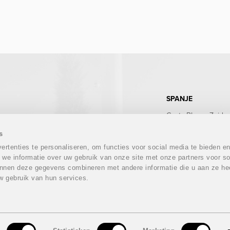
SPANJE
Costa Blanca Zuid
Costa Blanca Noord
Costa Calida
s
Costa del Sol
rtenties te personaliseren, om functies voor social media te bieden e
Costa Almeria
 we informatie over uw gebruik van onze site met onze partners voor so
Costa Tropical
nnen deze gegevens combineren met andere informatie die u aan ze hee
Costa Brava
w gebruik van hun services.
Mallorca
Ibiza
Tenerife