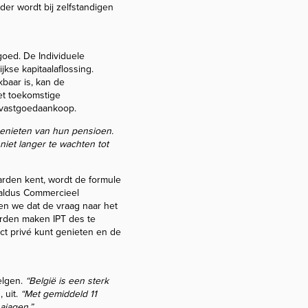
der wordt bij zelfstandigen
goed. De Individuele
kse kapitaalaflossing.
baar is, kan de
het toekomstige
 vastgoedaankoop.
genieten van hun pensioen.
iet langer te wachten tot
aarden kent, wordt de formule
, aldus Commercieel
en we dat de vraag naar het
arden maken IPT des te
ect privé kunt genieten en de
Belgen.
“België is een sterk
 uit.
“Met gemiddeld 11
ajagen.”