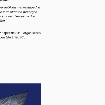
 vergelijking met vastgoed in
age intrestvoeten bezorgen
ers bovendien een extra
fen.”
r specifiek IPT, organiseren
en (start: 19u30).