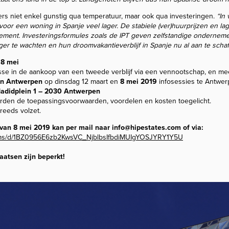
mers niet enkel gunstig qua temperatuur, maar ook qua investeringen.
“In
voor een woning in Spanje veel lager. De stabiele (ver)huurprijzen en l
ement. Investeringsformules zoals de IPT geven zelfstandige ondernem
ger te wachten en hun droomvakantieverblijf in Spanje nu al aan te schaf
 8 mei
se in de aankoop van een tweede verblijf via een vennootschap, en mee
an Antwerpen
op dinsdag 12 maart en
8 mei 2019
infosessies te Antwerp
Hadidplein 1 – 2030 Antwerpen
orden de toepassingsvoorwaarden, voordelen en kosten toegelicht.
reeds volzet.
an 8 mei 2019 kan per mail naar info@hipestates.com of via:
orms/d/1BZ0956E6zb2KwsVC_NjblbsIfbdiMUIgYOSJYRY1Y5U
aatsen zijn beperkt!