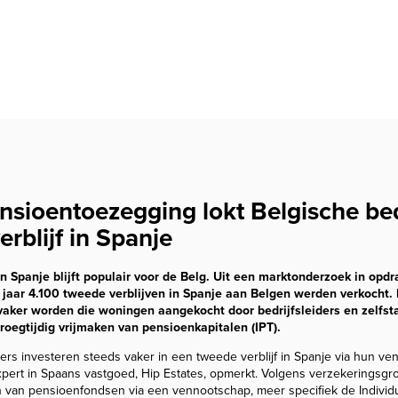
nsioentoezegging lokt Belgische bed
rblijf in Spanje
in Spanje blijft populair voor de Belg. Uit een marktonderzoek in op
ig jaar 4.100 tweede verblijven in Spanje aan Belgen werden verkocht. 
aker worden die woningen aangekocht door bedrijfsleiders en zelfst
roegtijdig vrijmaken van pensioenkapitalen (IPT).
ders investeren steeds vaker in een tweede verblijf in Spanje via hun ve
xpert in Spaans vastgoed, Hip Estates, opmerkt. Volgens verzekerings
 van pensioenfondsen via een vennootschap, meer specifiek de Indivi