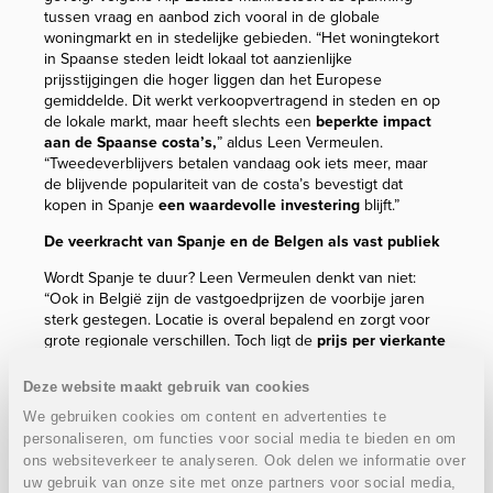
tussen vraag en aanbod zich vooral in de globale
woningmarkt en in stedelijke gebieden. “Het woningtekort
in Spaanse steden leidt lokaal tot aanzienlijke
prijsstijgingen die hoger liggen dan het Europese
gemiddelde. Dit werkt verkoopvertragend in steden en op
de lokale markt, maar heeft slechts een
beperkte impact
aan de Spaanse costa’s,
” aldus Leen Vermeulen.
“Tweedeverblijvers betalen vandaag ook iets meer, maar
de blijvende populariteit van de costa’s bevestigt dat
kopen in Spanje
een waardevolle investering
blijft.”
De veerkracht van Spanje en de Belgen als vast publiek
Wordt Spanje te duur? Leen Vermeulen denkt van niet:
“Ook in België zijn de vastgoedprijzen de voorbije jaren
sterk gestegen. Locatie is overal bepalend en zorgt voor
grote regionale verschillen. Toch ligt de
prijs per vierkante
meter aan de Spaanse costa’s gemiddeld 30 à 50%
lager dan aan de Belgische kust
, op locaties van een
Deze website maakt gebruik van cookies
vergelijkbaar niveau.”
We gebruiken cookies om content en advertenties te
personaliseren, om functies voor social media te bieden en om
Binnen het internationale koperspubliek blijven Belgen een
opvallend
actieve en stabiele groep
. Hun interesse gaat
ons websiteverkeer te analyseren. Ook delen we informatie over
voornamelijk uit naar kwaliteitsvolle nieuwbouwwoningen in
uw gebruik van onze site met onze partners voor social media,