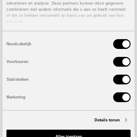
gevestigde regio’s waar wooncomfort, bereikbaarheid en
adverteren en analyse. Deze partners kunnen deze gegevens
verhuurpotentieel hand in hand gaan. Het segment van
combineren met andere informatie die u aan ze heeft verstrekt
tweede verblijven blijft daardoor een belangrijke motor
of die ze hebben verzameld op basis van uw gebruik van hun
binnen de Spaanse vastgoedmarkt, zowel voor eigen
services.
gebruik als met het oog op rendement op langere termijn.
Vooral de
Costa Blanca, Costa Cálida, Costa del Sol, de
Toestemmingsselectie
Balearen en de Canarische Eilanden
blijven bijzonder
Noodzakelijk
populair — niet toevallig net die regio’s waar het aanbod
van tweede verblijven en lifestylevastgoed het sterkst
ontwikkeld is.
Voorkeuren
Belgische kopers: van droom naar doordachte keuze
Vooruitkijkend naar 2026 verwacht Leen Vermeulen van
Statistieken
Hip Estates een
verdere normalisering van de markt
. De
verkoopvolumes stabiliseren, maar de
fundamentele
aantrekkingskracht van Spanje blijft intact
. Vooral
Marketing
kwalitatieve en duurzame woningen op sterke locaties
blijven in waarde stijgen en zijn gegeerd bij Belgische en
andere Europese kopers.
Details tonen
Ook de bredere economische context speelt in het
voordeel van Spanje. De
Spaanse economie staat
vandaag sterker dan vijftien jaar geleden
: de
Alles toestaan