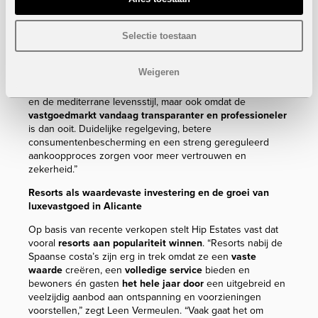
werkloosheid is gedaald, het vertrouwen van buitenlandse
investeerders blijft hoog en de regelgeving rond
Selectie toestaan
vastgoedtransacties is aanzienlijk verstrengd.
Volgens Hip Estates is ook de
motivatie van Belgische
Weigeren
kopers geëvolueerd
. “Belgen kiezen steeds bewuster voor
Spanje als tweede thuis. Niet alleen omwille van het klimaat
en de mediterrane levensstijl, maar ook omdat de
vastgoedmarkt vandaag transparanter en professioneler
is dan ooit. Duidelijke regelgeving, betere
consumentenbescherming en een streng gereguleerd
aankoopproces zorgen voor meer vertrouwen en
zekerheid.”
Resorts als waardevaste investering en de groei van
luxevastgoed in Alicante
Op basis van recente verkopen stelt Hip Estates vast dat
vooral
resorts aan populariteit winnen
. “Resorts nabij de
Spaanse costa’s zijn erg in trek omdat ze een
vaste
waarde
creëren, een
volledige service
bieden en
bewoners én gasten
het hele jaar door
een uitgebreid en
veelzijdig aanbod aan ontspanning en voorzieningen
voorstellen,” zegt Leen Vermeulen. “Vaak gaat het om