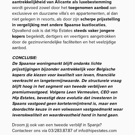
aantrekkelijkheid van Alicante als luxebestemming
wordt gevoed zowel door het
toegenomen aanbod
aan
exclusieve en duurzame villa’s en appartementen, al dan
niet gelegen in resorts, als door zijn
scherpe prijsstelling
in vergelijking met andere Spaanse kustlocaties
,
Opvallend ook is dat Hip Estates
steeds vaker jongere
kopers
begeleidt, dertigers en veertigers aangetrokken
door de gezinsvriendelijke faciliteiten en het veelzijdige
aanbod.
CONCLUSIE:
De Spaanse woningmarkt blijft ondanks lichte
prijsstijgingen bijzonder aantrekkelijk voor Belgische
kopers die kiezen voor kwaliteit van leven, financiële
veerkracht en langetermijnwaarde. De structurele vraag
blijft hoog in het segment van tweede verblijven en
premiumvastgoed. Volgens Leen Vermeulen, CEO van
Hip Estates, bevestigt deze evolutie dat investeren in
Spaans vastgoed geen kortetermijntrend is, maar een
doordachte keuze in een volwassen vastgoedmarkt waar
levenskwaliteit en waardevastheid hand in hand gaan
.
Droom jij ook van een tweede verblijf in Spanje?
Contacteer ons via 03/283.87.87 of info@hipestates.com