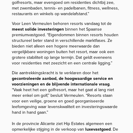
golfresorts, maar evengoed om residenties dichtbij zee,
met zwembaden, tennis- en padelbanen, fitness, wellness,
restaurants en winkels op wandelafstand.”
Voor Leen Vermeulen behoren resorts vandaag tot de
meest solide investeringen
binnen het Spaanse
premiumvastgoed. “Eigendommen binnen resorts houden
structureel beter stand in verschillende marktfases. Ze
bieden niet alleen een hogere meerwaarde dan
vergelijkbare woningen buiten het resort, maar ook een
grotere stabiliteit op lange termijn. Dat geldt eveneens
voor residenties met zeezicht en een centrale ligging.”
Die aantrekkingskracht is te verklaren door het
gecontroleerde aanbod, de hoogwaardige service en
voorzieningen en de blijvende internationale vraag
.
“Vaak heet het een golfresort, maar het gaat al lang niet
meer enkel om golf,” besluit Vermeulen. “Resorts staan
voor een veilige, groene en goed georganiseerde
leefomgeving waar levenskwaliteit en investeringswaarde
hand in hand gaan.”
In de provincie Alicante ziet Hip Estates algemeen een
opmerkelijke stijging in de verkoop van
luxevastgoed
. De