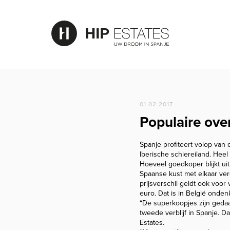
01.02.2017
Populaire ove
Spanje profiteert volop van 
Iberische schiereiland. Heel
Hoeveel goedkoper blijkt ui
Spaanse kust met elkaar verg
prijsverschil geldt ook voo
euro. Dat is in België onden
“De superkoopjes zijn gedaa
tweede verblijf in Spanje. 
Estates.