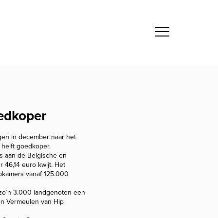
oedkoper
logen in december naar het
 helft goedkoper.
ts aan de Belgische en
 46,14 euro kwijt. Het
apkamers vanaf 125.000
w zo’n 3.000 landgenoten een
een Vermeulen van Hip