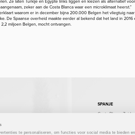
en. Ze laten Turkije en Egypte links liggen en kiezen als alternatief vo
el aangenaam, zeker aan de Costa Blanca waar een microklimaat heerst.”
rklaart waarom er in december bijna 200.000 Belgen het vliegtuig naa
ake. De Spaanse overheid maakte eerder al bekend dat het land in 2016 
r 2,2 miljoen Belgen, mocht ontvangen.
SPANJE
Costa Blanca Zuid
Costa Blanca Noord
Costa Calida
s
Costa del Sol
rtenties te personaliseren, om functies voor social media te bieden e