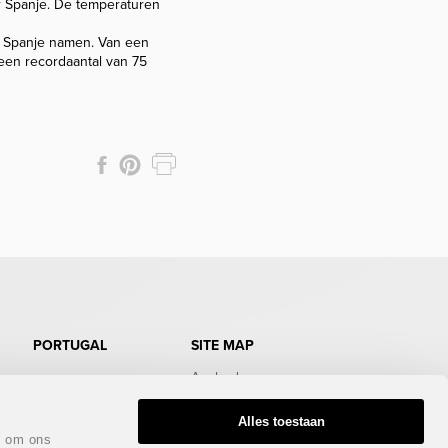
or Spanje. De temperaturen
r Spanje namen. Van een
een recordaantal van 75
PORTUGAL
SITE MAP
Aanbod
Doe de test
Gratis Infopakket
Alles toestaan
Magazine
n om ons