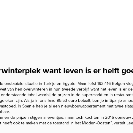
rwinterplek want leven is er helft g
de onstabiele situatie in Turkije en Egypte. Maar liefst 193.416 Belgen v
 wat van hen overwinteren in hun tweede verblijf, want het leven is er de
t onderstaande tabel waarbij de prijzen in de supermarkt en in restauran
eleken zijn. Als je in ons land 95,53 euro betaalt, ben je in Spanje amper
r vastgoed. In Spanje heb je al een nieuwbouwappartement met twee sla
kbaar.
n en de prijzen stijgen al eventjes, maar toch kochten in 2016 opnieu
Dat heeft ook te maken met de toestand in het Midden-Oosten”, vertelt L