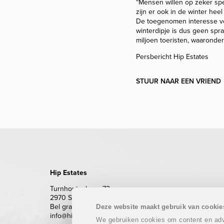
“Mensen willen op zeker spel
zijn er ook in de winter he
De toegenomen interesse ve
winterdipje is dus geen spr
miljoen toeristen, waaronde
Persbericht Hip Estates
STUUR NAAR EEN VRIEND
Hip Estates
Turnhoutsebaan 72
2970 Schilde
Bel gratis 0800 62 500 (enkel vanuit België)
Deze website maakt gebruik van cookie
info@hipestates.com
We gebruiken cookies om content en adve