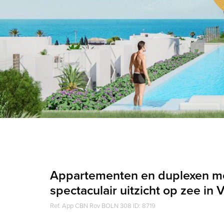
Appartementen en duplexen m
spectaculair uitzicht op zee in V
Ref. App CBN Rov BOLN 308 ID: 8719