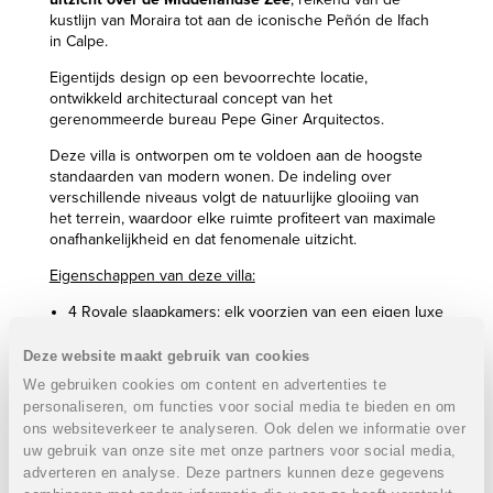
kustlijn van Moraira tot aan de iconische Peñón de Ifach
in Calpe.
Eigentijds design op een bevoorrechte locatie,
ontwikkeld architecturaal concept van het
gerenommeerde bureau Pepe Giner Arquitectos.
Deze villa is ontworpen om te voldoen aan de hoogste
standaarden van modern wonen. De indeling over
verschillende niveaus volgt de natuurlijke glooiing van
het terrein, waardoor elke ruimte profiteert van maximale
onafhankelijkheid en dat fenomenale uitzicht.
Eigenschappen van deze villa:
4 Royale slaapkamers: elk voorzien van een eigen luxe
en-suite badkamer
5 Badkamers in totaal
Deze website maakt gebruik van cookies
Oppervlakte perceel: 1 017 m²
We gebruiken cookies om content en advertenties te
Bebouwde oppervlakte: 502 m²
personaliseren, om functies voor social media te bieden en om
Binnenpatio: groen én extra lichtinval
ons websiteverkeer te analyseren. Ook delen we informatie over
Overloopzwembad
uw gebruik van onze site met onze partners voor social media,
Open leefkeuken met living gericht op de zee
adverteren en analyse. Deze partners kunnen deze gegevens
Terrassen en aangelegde tuin