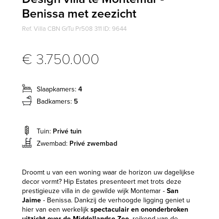
Benissa met zeezicht
Ref. Villa CBN GrTu Pr508 311 ID: 9644
€ 3.750.000
Slaapkamers:
4
Badkamers:
5
Tuin:
Privé tuin
Zwembad:
Privé zwembad
Droomt u van een woning waar de horizon uw dagelijkse
decor vormt? Hip Estates presenteert met trots deze
prestigieuze villa in de gewilde wijk Montemar -
San
Jaime
- Benissa. Dankzij de verhoogde ligging geniet u
hier van een werkelijk
spectaculair en ononderbroken
uitzicht over de Middellandse Zee
, reikend van de