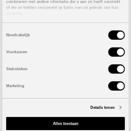
combineren met andere informatie die u aan ze heeft verstrekt
De ligging in La Nucía is een absolute troef. U woont hier
of die ze hebben verzameld op basis van uw gebruik van hun
in een rustige, groene omgeving, terwijl alle
services.
voorzieningen binnen handbereik liggen. Internationale
scholen, sportfaciliteiten, winkels en medische centra
bevinden zich op slechts enkele minuten afstand.
Toestemmingsselectie
Daarnaast bereikt u de stranden van Benidorm, Finestrat
Noodzakelijk
en Altea in slechts 10 à 15 minuten, evenals diverse
golfbanen en natuurgebieden.
Voorkeuren
Prijzen van 656.217 euro tot 888.217 euro
Dit project biedt niet alleen een woning, maar een
Statistieken
complete levensstijl. Een plek waar rust, ruimte en
kwaliteit centraal staan, en waar u elke dag opnieuw
geniet van het beste dat de Costa Blanca te bieden heeft.
Marketing
Onder voorbehoud van eventuele prijswijzigingen.
Details tonen
STUUR NAAR EEN VRIEND
Alles toestaan