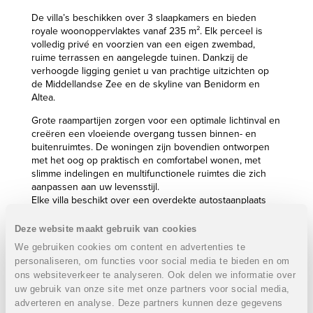
De villa’s beschikken over 3 slaapkamers en bieden
royale woonoppervlaktes vanaf 235 m². Elk perceel is
volledig privé en voorzien van een eigen zwembad,
ruime terrassen en aangelegde tuinen. Dankzij de
verhoogde ligging geniet u van prachtige uitzichten op
de Middellandse Zee en de skyline van Benidorm en
Altea.
Grote raampartijen zorgen voor een optimale lichtinval en
creëren een vloeiende overgang tussen binnen- en
buitenruimtes. De woningen zijn bovendien ontworpen
met het oog op praktisch en comfortabel wonen, met
slimme indelingen en multifunctionele ruimtes die zich
aanpassen aan uw levensstijl.
Elke villa beschikt over een overdekte autostaanplaats
die ruimte biedt voor meerdere wagens.
Deze website maakt gebruik van cookies
De buitenruimtes vormen een essentieel onderdeel van
We gebruiken cookies om content en advertenties te
het woonconcept. Hier geniet u het hele jaar door van
personaliseren, om functies voor social media te bieden en om
het mediterrane klimaat: van zonnige ontbijten tot lange
ons websiteverkeer te analyseren. Ook delen we informatie over
avonden met familie en vrienden. Het privézwembad en
de ruime terrassen zorgen voor een gevoel van luxe en
uw gebruik van onze site met onze partners voor social media,
volledige ontspanning.
adverteren en analyse. Deze partners kunnen deze gegevens