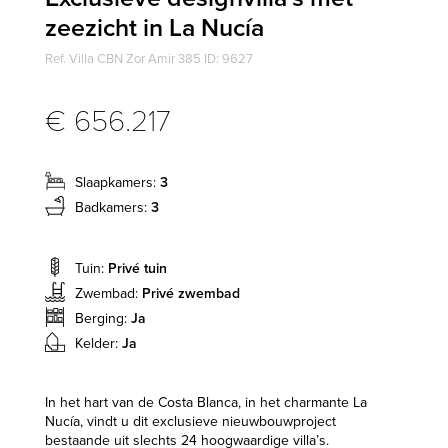
zeezicht in La Nucía
Ref. Villa CBN Zor Amir 385 ID: 9627
€ 656.217
Slaapkamers:
3
Badkamers:
3
Tuin:
Privé tuin
Zwembad:
Privé zwembad
Berging:
Ja
Kelder:
Ja
In het hart van de Costa Blanca, in het charmante La
Nucía, vindt u dit exclusieve nieuwbouwproject
bestaande uit slechts 24 hoogwaardige villa’s.