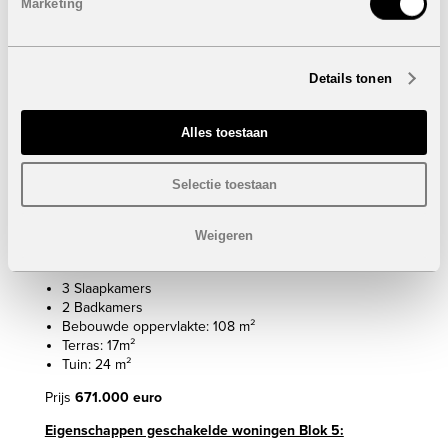
Marketing
Tuin: van 21 m² tot 140 m²
Prijzen van
667.000 euro
tot
737.000 euro
Details tonen
Eigenschappen geschakelde woningen Blok 3:
3 Slaapkamers
3 Badkamers
Alles toestaan
Bebouwde oppervlakte: van 150 m² tot 199 m²
Terrassen: van 94 m² tot 113 m²
Selectie toestaan
Tuin: van 17 m² tot 110 m²
Prijzen van
1.054.000 euro
tot
1.185.000 euro
Weigeren
Eigenschappen geschakelde woningen Blok 4:
3 Slaapkamers
2 Badkamers
Bebouwde oppervlakte: 108 m²
Terras: 17m²
Tuin: 24 m²
Prijs
671.000 euro
Eigenschappen geschakelde woningen Blok 5: