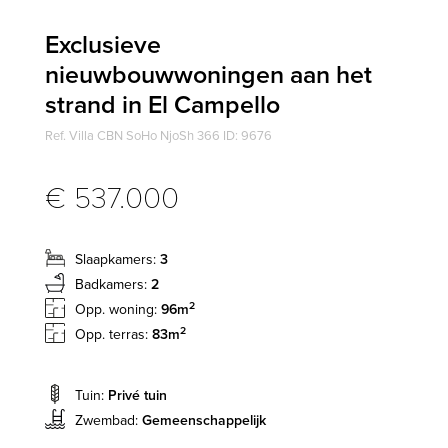
Exclusieve
nieuwbouwwoningen aan het
strand in El Campello
Ref. Villa CBN SoHo NjoSh 366 ID: 9676
€ 537.000
Slaapkamers:
3
Badkamers:
2
2
Opp. woning:
96m
2
Opp. terras:
83m
Tuin:
Privé tuin
Zwembad:
Gemeenschappelijk