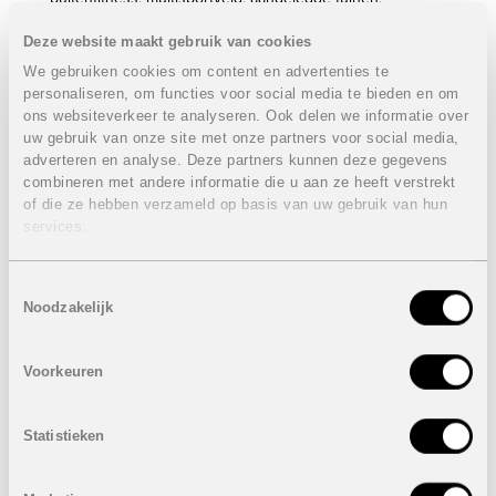
wandelpaden en een uitkijkterras.
Deze website maakt gebruik van cookies
El Campello combineert de charme van een rustige
We gebruiken cookies om content en advertenties te
kustgemeente met uitstekende verbindingen naar
personaliseren, om functies voor social media te bieden en om
Alicante, Villajoyosa en Benidorm. De jachthaven ligt op 3
ons websiteverkeer te analyseren. Ook delen we informatie over
km, Alicante op 15 km en de luchthaven op slechts 28 km.
uw gebruik van onze site met onze partners voor social media,
Eigenschappen geschakelde woningen Blok 1:
adverteren en analyse. Deze partners kunnen deze gegevens
combineren met andere informatie die u aan ze heeft verstrekt
3 Slaapkamers
of die ze hebben verzameld op basis van uw gebruik van hun
2 Badkamers
services.
1 Gastentoilet
Bebouwde oppervlakte: 93 m²
Terrassen: van 91 m² tot 112 m²
Toestemmingsselectie
Tuin: van 20 m² tot 92 m²
Noodzakelijk
Prijzen van
541.000 euro
tot
611.000 euro
Eigenschappen geschakelde woningen Blok 2:
Voorkeuren
3 Slaapkamers
2 Badkamers
Statistieken
1 Gastentoilet
Bebouwde oppervlakte: 134 m²
Terrassen: van 131 m² tot 134 m²