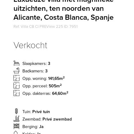
uitzichten, ten noorden van
Alicante, Costa Blanca, Spanje
Ref. Villa CB CI PREView 225 ID: 7951
Verkocht
Slaapkamers:
3
Badkamers:
3
2
Opp. woning:
141,65m
2
Opp. perceel:
505m
2
Opp. dakterras:
64,60m
Tuin:
Privé tuin
Zwembad:
Privé zwembad
Berging:
Ja