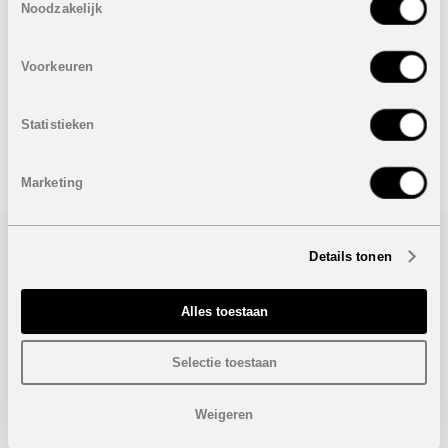
Kelder: 106,76 m²
Noodzakelijk
Privaat zwembad
VERKOCHT
Voorkeuren
Onder voorbehoud van eventuele prijswijzigingen.
Statistieken
STUUR NAAR EEN VRIEND
Marketing
Details tonen
Bezoek/infoaanvraag
Wenst u meer informatie over dit project, gelieve dan dit
Alles toestaan
formulier in te vullen. Wij houden u zo snel mogelijk op de
hoogte.
Selectie toestaan
Weigeren