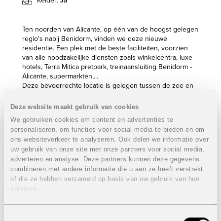
Kelder:
Ja
Ten noorden van Alicante, op één van de hoogst gelegen
regio's nabij Benidorm, vinden we deze nieuwe
residentie. Een plek met de beste faciliteiten, voorzien
van alle noodzakelijke diensten zoals winkelcentra, luxe
hotels, Terra Mitica pretpark, treinaansluiting Benidorm -
Alicante, supermarkten,...
Deze bevoorrechte locatie is gelegen tussen de zee en
de bergen en biedt unieke uitzichten. Op slechts 5
minuten vinden we enkele fantastische stranden die tot
Deze website maakt gebruik van cookies
de beste in Europa behoren, verschillende pretparken,
We gebruiken cookies om content en advertenties te
wandelgebieden, watersporten, 3 golfbanen en nog veel
personaliseren, om functies voor social media te bieden en om
meer. Ideaal voor wie op zoek is naar de rust of het
ons websiteverkeer te analyseren. Ook delen we informatie over
avontuurlijke.
uw gebruik van onze site met onze partners voor social media,
Eigenschappen villa's:
VERKOCHT
adverteren en analyse. Deze partners kunnen deze gegevens
combineren met andere informatie die u aan ze heeft verstrekt
3 Slaapkamers
of die ze hebben verzameld op basis van uw gebruik van hun
3 Badkamers
services.
Bebouwde oppervlakte: 141,65 m²
Dakterras: 64,60 m²
Perceel: van 505 m² tot 536 m²
Toestemmingsselectie